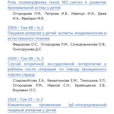
Роль полиморфизма генов NО_синтаз в развитии
бронхиальной астмы у детей
Огородова Л.М., Петрова И.В., Иванчук И.И., Деев
И.А., Фрейдин М.Б.
2009 / Том 88 / № 2
Пищевая аллергия у детей: аспекты эпидемиологии и
естественного течения
Федорова О.С., Огородова Л.М., Солодовникова О.В.,
Гонсорунова Д.С.
2009 / Том 88 / № 3
Случай вторичной экссудативной энтеропатии у
ребенка после операции по поводу врожденного
порока сердца
Старовойтова Е.А., Камалтынова Е.М., Тимошина Е.Л.,
Огородова Л.М., Иванов С.Н., Кривощеков Е.В.,
Янулевич О.С.
2014 / Том 93 / № 3
Клинические проявления IgЕ-опосредованной
пищевой аллергии у детей