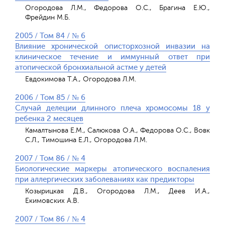
Огородова Л.М., Федорова О.С., Брагина Е.Ю.,
Фрейдин М.Б.
2005 / Том 84 / № 6
Влияние хронической описторхозной инвазии на
клиническое течение и иммунный ответ при
атопической бронхиальной астме у детей
Евдокимова Т.А., Огородова Л.М.
2006 / Том 85 / № 6
Случай делеции длинного плеча хромосомы 18 у
ребенка 2 месяцев
Камалтынова Е.М., Салюкова О.А., Федорова О.С., Вовк
С.Л., Тимошина Е.Л., Огородова Л.М.
2007 / Том 86 / № 4
Биологические маркеры атопического воспаления
при аллергических заболеваниях как предикторы
Козырицкая Д.В., Огородова Л.М., Деев И.А.,
Екимовских А.В.
2007 / Том 86 / № 4