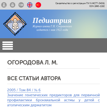
Свидетельство о регистрации ПИ N ФС77-34091
ISSN 1990-2182
Педиатрия
Журнал имени Г.Н. Сперанского
издается с мая 1922 года
ОГОРОДОВА Л. М.
ВСЕ СТАТЬИ АВТОРА
2005 / Том 84 / № 6
Значение генетических предикторов для первичной
профилактики бронхиальной астмы у детей с
атопическим дерматитом