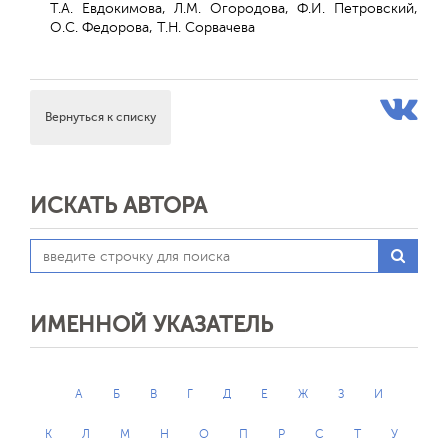
Т.А. Евдокимова, Л.М. Огородова, Ф.И. Петровский,
О.С. Федорова, Т.Н. Сорвачева
Вернуться к списку
ИСКАТЬ АВТОРА
ИМЕННОЙ УКАЗАТЕЛЬ
А
Б
В
Г
Д
Е
Ж
З
И
К
Л
М
Н
О
П
Р
С
Т
У