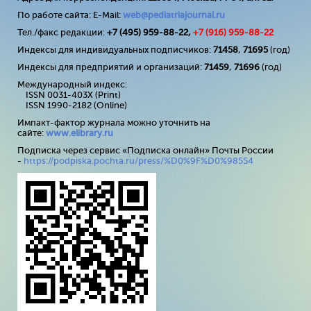
По работе сайта: E-Mail:
web@pediatriajournal.ru
Тел./факс редакции:
+7 (495) 959-88-22,
+7 (
916
) 959-88-22
Индексы для индивидуальных подписчиков:
71458
,
71695
(год)
Индексы для предприятий и организаций:
71459
,
71696
(год)
Международный индекс:
ISSN 0031-403X (Print)
ISSN 1990-2182 (Online)
Импакт-фактор журнала можно уточнить на
сайте:
www
.
elibrary
.
ru
Подписка через сервис «Подписка онлайн» Почты России
-
https://podpiska.pochta.ru/press/%D0%9F%D0%98554