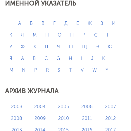
ИМЕННОЙ УКАЗАТЕЛЬ
А
Б
В
Г
Д
Е
Ж
З
И
К
Л
М
Н
О
П
Р
С
Т
У
Ф
Х
Ц
Ч
Ш
Щ
Э
Ю
Я
A
B
C
G
H
I
J
K
L
M
N
P
R
S
T
V
W
Y
АРХИВ ЖУРНАЛА
2003
2004
2005
2006
2007
2008
2009
2010
2011
2012
2013
2014
2015
2016
2017