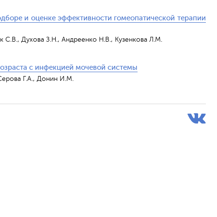
одборе и оценке эффективности гомеопатической терапии
 С.В., Духова З.Н., Андреенко Н.В., Кузенкова Л.М.
возраста с инфекцией мочевой системы
Серова Г.А., Донин И.М.