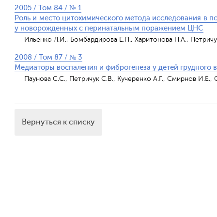
2005 / Том 84 / № 1
Роль и место цитохимического метода исследования в п
у новорожденных с перинатальным поражением ЦНС
Ильенко Л.И., Бомбардирова Е.П., Харитонова Н.А., Петричук
2008 / Том 87 / № 3
Медиаторы воспаления и фиброгенеза у детей грудного 
Паунова С.С., Петричук С.В., Кучеренко А.Г., Смирнов И.Е., 
Вернуться к списку