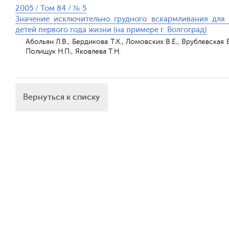
2005 / Том 84 / № 5
Значение исключительно грудного вскармливания для 
детей первого года жизни (на примере г. Волгоград)
Абольян Л.В., Бердикова Т.К., Ломовских В.Е., Врублевская Е
Полищук Н.П., Яковлева Т.Н.
Вернуться к списку