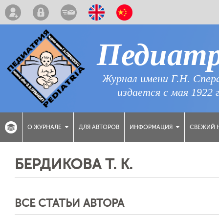
Педиат
Журнал имени Г.Н. Спер
издается с мая 1922 
ДЛЯ АВТОРОВ
СВЕЖИЙ 
О ЖУРНАЛЕ
ИНФОРМАЦИЯ
БЕРДИКОВА Т. К.
ВСЕ СТАТЬИ АВТОРА