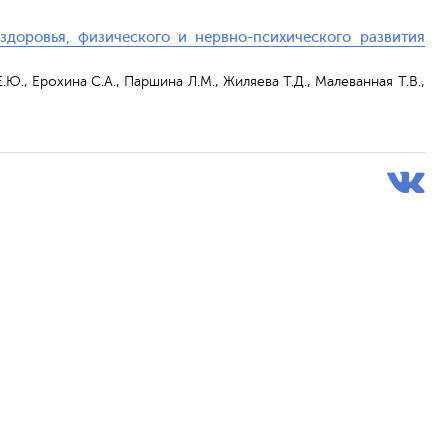
здоровья, физического и нервно-психического развития
.Ю., Ерохина С.А., Паршина Л.М., Жиляева Т.Д., Малеванная Т.В.,