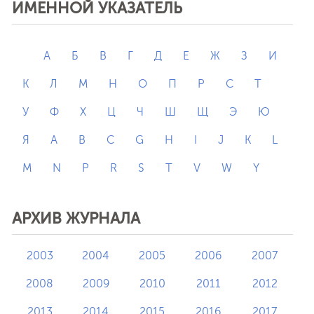
ИМЕННОЙ УКАЗАТЕЛЬ
А
Б
В
Г
Д
Е
Ж
З
И
К
Л
М
Н
О
П
Р
С
Т
У
Ф
Х
Ц
Ч
Ш
Щ
Э
Ю
Я
A
B
C
G
H
I
J
K
L
M
N
P
R
S
T
V
W
Y
АРХИВ ЖУРНАЛА
2003
2004
2005
2006
2007
2008
2009
2010
2011
2012
2013
2014
2015
2016
2017