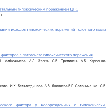
инатальным гипоксическим поражением ЦНС
 Е.
вании исходов гипоксических поражений головного мозга
 факторов в патогенезе гипоксического поражения
И. Албагачиева, А.Л. Эрлих, С.В. Трепилец, А.Б. Карпенко,
кова, И.Х. Белялетдинова, А.В. Яковлева,В.Г. Солониченко, С.В.
ческого фактора у новорожденных с гипоксически-