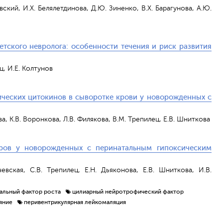
вский, И.Х. Белялетдинова, Д.Ю. Зиненко, В.Х. Барагунова, А.Ю.
тского невролога: особенности течения и риск развития
ц, И.Е. Колтунов
ческих цитокинов в сыворотке крови у новорожденных с
ова, К.В. Воронкова, Л.В. Филякова, В.М. Трепилец, Е.В. Шниткова
оров у новорожденных с перинатальным гипоксическим
чевская, С.В. Трепилец, Е.Н. Дьяконова, Е.В. Шниткова, И.В.
альный фактор роста
цилиарный нейротрофический фактор
яние
перивентрикулярная лейкомаляция