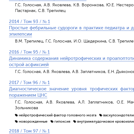
Г.С. Голосная, А.В. Яковлева, К.В. Воронкова, Ю.Е. Нестеро
Пастарнак, С.В. Трепилец
2014 / Том 93 / № 1
Простые фебрильные судороги в практике педиатра и де
эпилепсии
В.М. Трепилец, Г.С. Голосная, И.О. Щедеркина, С.В. Трепиле
2016 / Том 95 / № 1
Динамика содержания нейротрофических и проапоптоти
острой асфиксией
Г.С. Голосная, А.В. Яковлева, А.В. Заплатников, Е.Н. Дьякон
2017 / Том 96 / № 1
Диагностическое значение уровня трофических факт
поражением ЦНС
Г.С. Голосная, А.В. Яковлева, А.Л. Заплатников, О.Е. Ма
Зольникова
нейротрофический фактор головного мозга
васкулоэндотели
новорожденные
гипоксия
внутрижелудочковое кровоизли
2018 / Том 97 / № 1