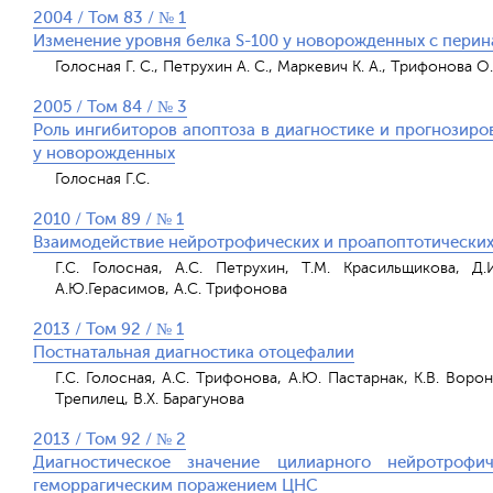
2004 / Том 83 / № 1
Изменение уровня белка S-100 у новорожденных с пер
Голосная Г. С., Петрухин А. С., Маркевич К. А., Трифонова О.
2005 / Том 84 / № 3
Роль ингибиторов апоптоза в диагностике и прогнозиро
у новорожденных
Голосная Г.С.
2010 / Том 89 / № 1
Взаимодействие нейротрофических и проапоптотических
Г.С. Голосная, А.С. Петрухин, Т.М. Красильщикова, Д.
А.Ю.Герасимов, А.С. Трифонова
2013 / Том 92 / № 1
Постнатальная диагностика отоцефалии
Г.С. Голосная, А.С. Трифонова, А.Ю. Пастарнак, К.В. Ворон
Трепилец, В.Х. Барагунова
2013 / Том 92 / № 2
Диагностическое значение цилиарного нейротрофи
геморрагическим поражением ЦНС