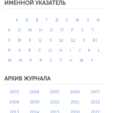
ИМЕННОЙ УКАЗАТЕЛЬ
А
Б
В
Г
Д
Е
Ж
З
И
К
Л
М
Н
О
П
Р
С
Т
У
Ф
Х
Ц
Ч
Ш
Щ
Э
Ю
Я
A
B
C
G
H
I
J
K
L
M
N
P
R
S
T
V
W
Y
АРХИВ ЖУРНАЛА
2003
2004
2005
2006
2007
2008
2009
2010
2011
2012
2013
2014
2015
2016
2017