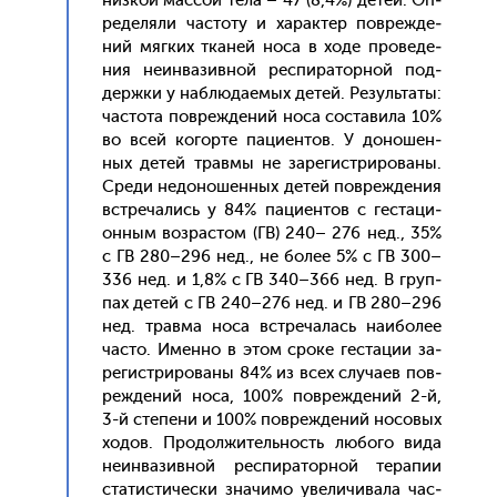
низ­кой мас­сой те­ла – 47 (8,4%) де­тей. Оп­
ре­деля­ли час­то­ту и ха­рак­тер пов­режде­
ний мяг­ких тка­ней но­са в хо­де про­веде­
ния не­ин­ва­зив­ной рес­пи­ратор­ной под­
дер­жки у наб­лю­да­емых де­тей. Ре­зуль­та­ты:
час­то­та пов­режде­ний но­са сос­та­вила 10%
во всей ко­гор­те па­ци­ен­тов. У до­ношен­
ных де­тей трав­мы не за­регис­три­рова­ны.
Сре­ди не­доно­шен­ных де­тей пов­режде­ния
встре­чались у 84% па­ци­ен­тов с гес­та­ци­
он­ным воз­растом (ГВ) 240– 276 нед., 35%
с ГВ 280–296 нед., не бо­лее 5% с ГВ 300–
336 нед. и 1,8% с ГВ 340–366 нед. В груп­
пах де­тей с ГВ 240–276 нед. и ГВ 280–296
нед. трав­ма но­са встре­чалась на­ибо­лее
час­то. Имен­но в этом сро­ке гес­та­ции за­
регис­три­рова­ны 84% из всех слу­ча­ев пов­
режде­ний но­са, 100% пов­режде­ний 2-й,
3-й сте­пени и 100% пов­режде­ний но­совых
хо­дов. Про­дол­жи­тель­ность лю­бого ви­да
не­ин­ва­зив­ной рес­пи­ратор­ной те­рапии
ста­тис­ти­чес­ки зна­чимо уве­личи­вала час­