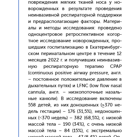
пов­режде­ния мяг­ких тка­ней но­са у но­
ворож­денных в ре­зуль­та­те про­веде­ния
не­ин­ва­зив­ной рес­пи­ратор­ной под­дер­жки
и пред­распо­лага­ющие фак­то­ры. Ма­тери­
алы и ме­тоды ис­сле­дова­ния: про­веде­но
од­но­цен­тро­вое рет­роспек­тивное ко­гор­
тное ис­сле­дова­ние но­ворож­денных, про­
шед­ших гос­пи­тали­зацию в Ека­терин­бург­
ском пе­рина­таль­ном цен­тре в те­чение 12
ме­сяцев 2022 г. и по­лучив­ших не­ин­ва­зив­
ную рес­пи­ратор­ную те­рапию СРАР
(continuous positive airway pressure, англ.
– пос­то­ян­ное по­ложи­тель­ное дав­ле­ние в
ды­хатель­ных пу­тях) и LFNC (low flow nasal
cannula, англ. – низ­ко­поточ­ные на­заль­
ные ка­нюли). В ис­сле­дова­ние вклю­чены
558 де­тей, из них до­ношен­ных (≥370 не­
дель гес­та­ции) – 176 (31,5%), не­доно­шен­
ных (˂370 не­дель) – 382 (68,5%), с низ­кой
мас­сой те­ла – 190 (34%), с очень низ­кой
мас­сой те­ла – 84 (15%), с экс­тре­маль­но