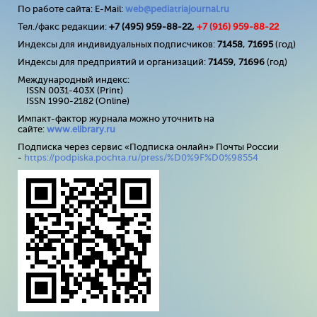
По работе сайта: E-Mail:
web@pediatriajournal.ru
Тел./факс редакции:
+7 (495) 959-88-22,
+7 (
916
) 959-88-22
Индексы для индивидуальных подписчиков:
71458
,
71695
(год)
Индексы для предприятий и организаций:
71459
,
71696
(год)
Международный индекс:
ISSN 0031-403X (Print)
ISSN 1990-2182 (Online)
Импакт-фактор журнала можно уточнить на
сайте:
www
.
elibrary
.
ru
Подписка через сервис «Подписка онлайн» Почты России
-
https://podpiska.pochta.ru/press/%D0%9F%D0%98554