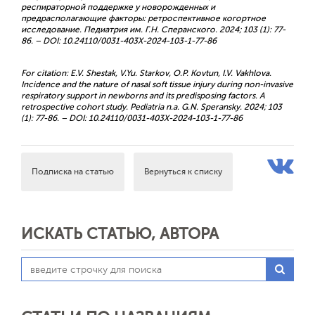
респираторной поддержке у новорожденных и
предрасполагающие факторы: ретроспективное когортное
исследование. Педиатрия им. Г.Н. Сперанского. 2024; 103 (1): 77-
86. – DOI: 10.24110/0031-403X-2024-103-1-77-86
For citation: E.V. Shestak, V.Yu. Starkov, O.P. Kovtun, I.V. Vakhlova.
Incidence and the nature of nasal soft tissue injury during non-invasive
respiratory support in newborns and its predisposing factors. A
retrospective cohort study. Pediatria n.a. G.N. Speransky. 2024; 103
(1): 77-86. – DOI: 10.24110/0031-403X-2024-103-1-77-86
Подписка на статью
Вернуться к списку
ИСКАТЬ СТАТЬЮ, АВТОРА