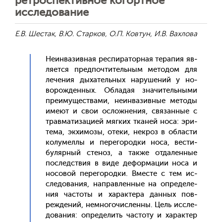
ретроспективное когортное
исследование
Е.В. Шестак, В.Ю. Старков, О.П. Ковтун, И.В. Вахлова
Не­ин­ва­зив­ная рес­пи­ратор­ная те­рапия яв­
ля­ет­ся пред­почти­тель­ным ме­тодом для
ле­чения ды­хатель­ных на­руше­ний у но­
ворож­денных. Об­ла­дая зна­читель­ны­ми
пре­иму­щес­тва­ми, не­ин­ва­зив­ные ме­тоды
име­ют и свои ос­ложне­ния, свя­зан­ные с
трав­ма­тиза­ци­ей мяг­ких тка­ней но­са: эри­
тема, эк­хи­мозы, оте­ки, нек­роз в об­ласти
ко­лумел­лы и пе­рего­род­ки но­са, вес­ти­
буляр­ный сте­ноз, а так­же от­да­лен­ные
пос­ледс­твия в ви­де де­фор­ма­ции но­са и
но­совой пе­рего­род­ки. Вмес­те с тем ис­
сле­дова­ния, нап­равлен­ные на оп­ре­деле­
ния час­то­ты и ха­рак­те­ра дан­ных пов­
режде­ний, нем­но­гочис­ленны. Цель ис­сле­
дова­ния: оп­ре­делить час­то­ту и ха­рак­тер