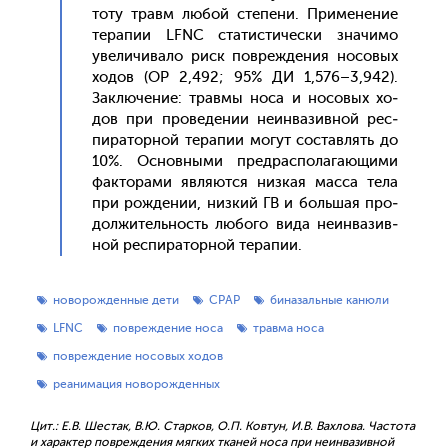
то­ту травм лю­бой сте­пени. При­мене­ние
те­рапии LFNC ста­тис­ти­чес­ки зна­чимо
уве­личи­вало риск пов­режде­ния но­совых
хо­дов (ОР 2,492; 95% ДИ 1,576–3,942).
Зак­лю­чение: трав­мы но­са и но­совых хо­
дов при про­веде­нии не­ин­ва­зив­ной рес­
пи­ратор­ной те­рапии мо­гут сос­тавлять до
10%. Ос­новны­ми пред­распо­лага­ющи­ми
фак­то­рами яв­ля­ют­ся низ­кая мас­са те­ла
при рож­де­нии, низ­кий ГВ и боль­шая про­
дол­жи­тель­ность лю­бого ви­да не­ин­ва­зив­
ной рес­пи­ратор­ной те­рапии.
новорожденные дети
CPAP
биназальные канюли
LFNC
повреждение носа
травма носа
повреждение носовых ходов
реанимация новорожденных
Цит.: Е.В. Шестак, В.Ю. Старков, О.П. Ковтун, И.В. Вахлова. Частота
и характер повреждения мягких тканей носа при неинвазивной