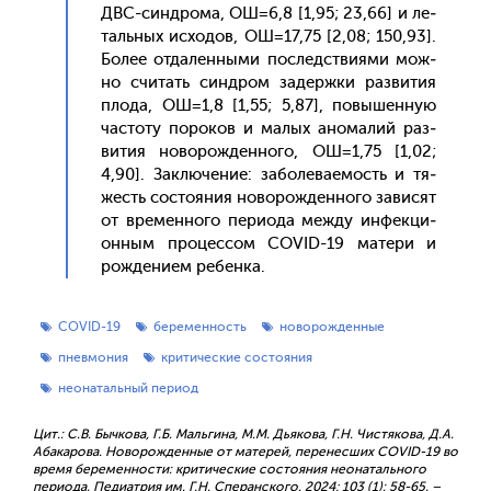
ДВС-син­дро­ма, ОШ=6,8 [1,95; 23,66] и ле­
таль­ных ис­хо­дов, ОШ=17,75 [2,08; 150,93].
Бо­лее от­да­лен­ны­ми пос­ледс­тви­ями мож­
но счи­тать син­дром за­дер­жки раз­ви­тия
пло­да, ОШ=1,8 [1,55; 5,87], по­вышен­ную
час­то­ту по­роков и ма­лых ано­малий раз­
ви­тия но­ворож­денно­го, ОШ=1,75 [1,02;
4,90]. Зак­лю­чение: за­боле­ва­емость и тя­
жесть сос­то­яния но­ворож­денно­го за­висят
от вре­мен­но­го пе­ри­ода меж­ду ин­фекци­
он­ным про­цес­сом COVID-19 ма­тери и
рож­де­ни­ем ре­бен­ка.
COVID-19
беременность
новорожденные
пневмония
критические состояния
неонатальный период
Цит.: С.В. Бычкова, Г.Б. Мальгина, М.М. Дьякова, Г.Н. Чистякова, Д.А.
Абакарова. Новорожденные от матерей, перенесших COVID-19 во
время беременности: критические состояния неонатального
периода. Педиатрия им. Г.Н. Сперанского. 2024; 103 (1): 58-65. –