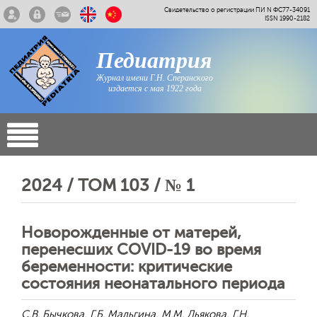
Свидетельство о регистрации ПИ N ФС77-34091
ISSN 1990-2182
Педиатрия
Журнал имени Г.Н. Сперанского
издается с мая 1922 года
2024 / ТОМ 103 / № 1
Новорожденные от матерей,
перенесших COVID-19 во время
беременности: критические
состояния неонатального периода
С.В. Бычкова, Г.Б. Мальгина, М.М. Дьякова, Г.Н.