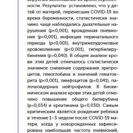
ности. Ре­зуль­та­ты: ус­та­нов­ле­но, что у де­
тей от ма­терей, пе­ренес­ших COVID-19 во
вре­мя бе­ремен­ности, ста­тис­ти­чес­ки зна­
чимо ча­ще наб­лю­дались ды­хатель­ные на­
руше­ния (р<0,001), врож­денная пнев­мо­
ния (р<0,001), ин­фекция пе­рина­таль­но­го
пе­ри­ода (р<0,001), внут­ри­желу­доч­ко­вые
кро­во­из­ли­яния (р<0,001), ги­пер­би­лиру­
бине­мия (р=0,040). В об­щем ана­лизе кро­
ви этих де­тей от­ме­чалось ста­тис­ти­чес­ки
зна­чимое сни­жение со­дер­жа­ния эрит­ро­
цитов, ге­мог­ло­бина и зна­чений ге­маток­
ри­та (р<0,001), лим­фо­цитов (р=0,041), па­
лоч­ко­ядер­ных ней­тро­филов. В би­охи­
мичес­ком ана­лизе кро­ви этих де­тей от­ме­
чено по­выше­ние об­ще­го би­лиру­бина
(р=0,034) и кре­ати­нина (р=0,030). Са­мым
кри­тичес­ким яв­ля­ет­ся рож­де­ние ре­бен­ка
в те­чение 1–3 не­дели пос­ле COVID-19 ма­
тери, ког­да у но­ворож­денных за­фик­си­
рова­на на­иболь­шая час­то­та пнев­мо­ний,