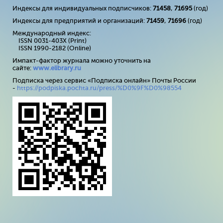
Индексы для индивидуальных подписчиков:
71458
,
71695
(год)
Индексы для предприятий и организаций:
71459
,
71696
(год)
Международный индекс:
ISSN 0031-403X (Print)
ISSN 1990-2182 (Online)
Импакт-фактор журнала можно уточнить на
сайте:
www
.
elibrary
.
ru
Подписка через сервис «Подписка онлайн» Почты России
-
https://podpiska.pochta.ru/press/%D0%9F%D0%98554