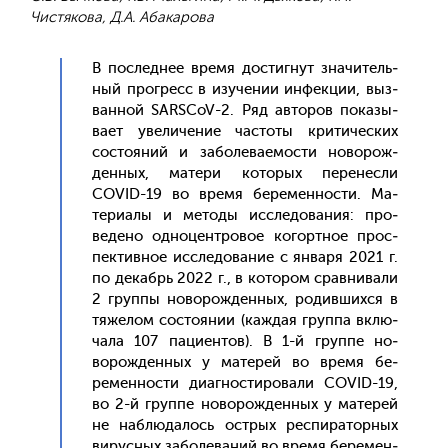
Чистякова, Д.А. Абакарова
В пос­леднее вре­мя дос­тигнут зна­читель­
ный прог­ресс в изу­чении ин­фекции, выз­
ванной SARSCoV-2. Ряд ав­то­ров по­казы­
ва­ет уве­личе­ние час­то­ты кри­тичес­ких
сос­то­яний и за­боле­ва­емос­ти но­ворож­
денных, ма­тери ко­торых пе­ренес­ли
COVID-19 во вре­мя бе­ремен­ности. Ма­
тери­алы и ме­тоды ис­сле­дова­ния: про­
веде­но од­но­цен­тро­вое ко­гор­тное прос­
пектив­ное ис­сле­дова­ние с ян­ва­ря 2021 г.
по де­кабрь 2022 г., в ко­тором срав­ни­вали
2 груп­пы но­ворож­денных, ро­див­шихся в
тя­желом сос­то­янии (каж­дая груп­па вклю­
чала 107 па­ци­ен­тов). В 1-й груп­пе но­
ворож­денных у ма­терей во вре­мя бе­
ремен­ности ди­аг­ности­рова­ли COVID-19,
во 2-й груп­пе но­ворож­денных у ма­терей
не наб­лю­далось ос­трых рес­пи­ратор­ных
ви­рус­ных за­боле­ваний во вре­мя бе­ремен­