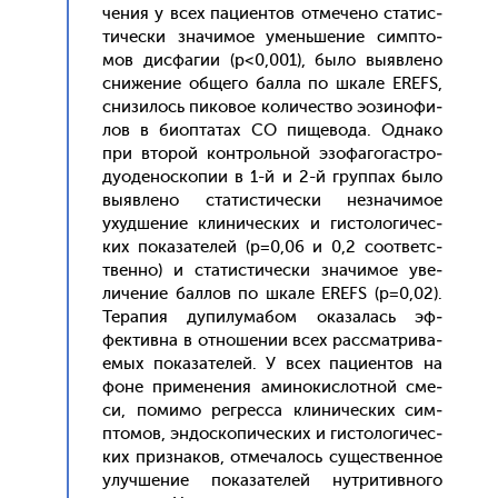
чения у всех па­ци­ен­тов от­ме­чено ста­тис­
ти­чес­ки зна­чимое умень­ше­ние сим­пто­
мов дис­фа­гии (p<0,001), бы­ло вы­яв­ле­но
сни­жение об­ще­го бал­ла по шка­ле EREFS,
сни­зилось пи­ковое ко­личес­тво э­ози­нофи­
лов в би­оп­та­тах СО пи­щево­да. Од­на­ко
при вто­рой кон­троль­ной эзо­фаго­гас­тро­
ду­оде­нос­ко­пии в 1-й и 2-й груп­пах бы­ло
вы­яв­ле­но ста­тис­ти­чес­ки нез­на­чимое
ухуд­ше­ние кли­ничес­ких и гис­то­логи­чес­
ких по­каза­телей (p=0,06 и 0,2 со­от­ветс­
твен­но) и ста­тис­ти­чес­ки зна­чимое уве­
личе­ние бал­лов по шка­ле EREFS (p=0,02).
Те­рапия ду­пилу­мабом ока­залась эф­
фектив­на в от­но­шении всех рас­смат­ри­ва­
емых по­каза­телей. У всех па­ци­ен­тов на
фо­не при­мене­ния ами­нокис­лотной сме­
си, по­мимо рег­ресса кли­ничес­ких сим­
пто­мов, эн­доско­пичес­ких и гис­то­логи­чес­
ких приз­на­ков, от­ме­чалось су­щес­твен­ное
улуч­ше­ние по­каза­телей нут­ри­тив­но­го