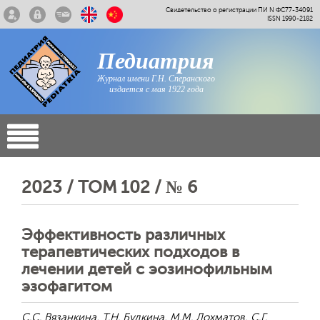
Свидетельство о регистрации ПИ N ФС77-34091
ISSN 1990-2182
Педиатрия
Журнал имени Г.Н. Сперанского
издается с мая 1922 года
2023 / ТОМ 102 / № 6
Эффективность различных
терапевтических подходов в
лечении детей с эозинофильным
эзофагитом
С.С. Вязанкина, Т.Н. Будкина, М.М. Лохматов, С.Г.