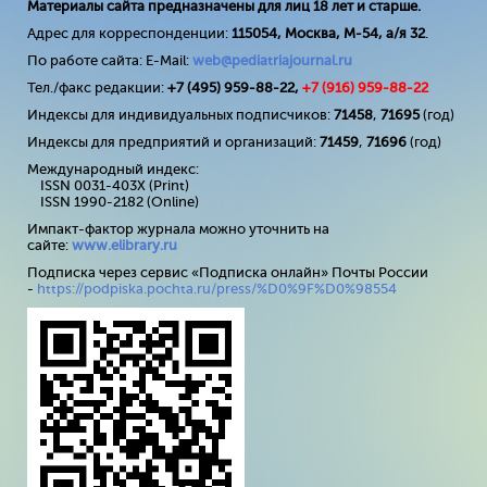
Материалы сайта предназначены для лиц 18 лет и старше.
Адрес для корреспонденции:
115054, Москва, М-54, а/я 32
.
По работе сайта: E-Mail:
web@pediatriajournal.ru
Тел./факс редакции:
+7 (495) 959-88-22,
+7 (
916
) 959-88-22
Индексы для индивидуальных подписчиков:
71458
,
71695
(год)
Индексы для предприятий и организаций:
71459
,
71696
(год)
Международный индекс:
ISSN 0031-403X (Print)
ISSN 1990-2182 (Online)
Импакт-фактор журнала можно уточнить на
сайте:
www
.
elibrary
.
ru
Подписка через сервис «Подписка онлайн» Почты России
-
https://podpiska.pochta.ru/press/%D0%9F%D0%98554