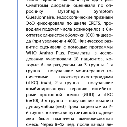
Сим­пто­мы дис­фа­гии оце­нива­ли по оп­
росни­ку Dysphagia Symptom
Questionnaire, эн­доско­пичес­кие приз­на­ки
Э­оЭ фик­си­рова­ли по шка­ле EREFS, про­
води­ли под­счет чис­ла э­ози­нофи­лов в би­
оп­та­тах сли­зис­той обо­лоч­ки (СО) пи­щево­
да (при уве­личе­нии 400). Фи­зичес­кое раз­
ви­тие оце­нива­ли с по­мощью прог­раммы
WHO Anthro Plus. Ре­зуль­та­ты: в ис­сле­
дова­нии учас­тво­вали 18 па­ци­ен­тов, ко­
торые бы­ли раз­де­лены на 3 груп­пы: 1-я
груп­па – по­лучав­шие мо­ноте­рапию то­
пичес­ки­ми глю­кокор­ти­кос­те­ро­ида­ми
(тГКС) (n=5), 2-я груп­па – по­лучав­шие
ком­би­ниро­ван­ную те­рапию ин­ги­бито­
рами про­тон­ной пом­пы (ИПП) и тГКС
(n=10), 3-я груп­па – по­лучав­шие те­рапию
ду­пилу­мабом (n=3). Трем па­ци­ен­там из 2-
й груп­пы в ка­чес­тве нут­ри­тив­ной под­дер­
жки бы­ла наз­на­чена ами­нокис­лотная
смесь. Че­рез 8–12 нед. пос­ле на­чала ле­