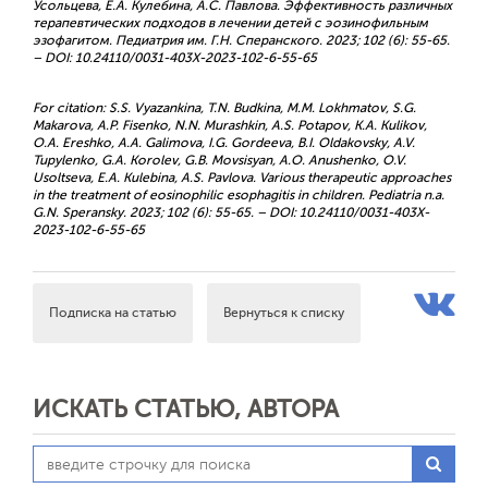
Усольцева, Е.А. Кулебина, А.С. Павлова. Эффективность различных
терапевтических подходов в лечении детей с эозинофильным
эзофагитом. Педиатрия им. Г.Н. Сперанского. 2023; 102 (6): 55-65.
– DOI: 10.24110/0031-403X-2023-102-6-55-65
For citation: S.S. Vyazankina, T.N. Budkina, M.M. Lokhmatov, S.G.
Makarova, A.P. Fisenko, N.N. Murashkin, A.S. Potapov, K.A. Kulikov,
O.A. Ereshko, A.A. Galimova, I.G. Gordeeva, B.I. Oldakovsky, A.V.
Tupylenko, G.A. Korolev, G.B. Movsisyan, A.O. Anushenko, O.V.
Usoltseva, E.A. Kulebina, A.S. Pavlova. Various therapeutic approaches
in the treatment of eosinophilic esophagitis in children. Pediatria n.a.
G.N. Speransky. 2023; 102 (6): 55-65. – DOI: 10.24110/0031-403X-
2023-102-6-55-65
Подписка на статью
Вернуться к списку
ИСКАТЬ СТАТЬЮ, АВТОРА