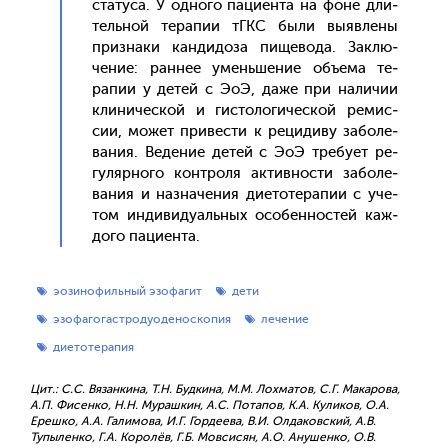
ста­туса. У од­но­го па­ци­ен­та на фо­не дли­
тель­ной те­рапии тГКС бы­ли вы­яв­ле­ны
приз­на­ки кан­ди­доза пи­щево­да. Зак­лю­
чение: ран­нее умень­ше­ние объ­ема те­
рапии у де­тей с Э­оЭ, да­же при на­личии
кли­ничес­кой и гис­то­логи­чес­кой ре­мис­
сии, мо­жет при­вес­ти к ре­циди­ву за­боле­
вания. Ве­дение де­тей с Э­оЭ тре­бу­ет ре­
гуляр­но­го кон­тро­ля ак­тивнос­ти за­боле­
вания и наз­на­чения ди­ето­тера­пии с уче­
том ин­ди­виду­аль­ных осо­бен­ностей каж­
до­го па­ци­ен­та.
эозинофильный эзофагит
дети
эзофагогастродуоденоскопия
лечение
диетотерапия
Цит.: С.С. Вязанкина, Т.Н. Будкина, М.М. Лохматов, С.Г. Макарова,
А.П. Фисенко, Н.Н. Мурашкин, А.С. Потапов, К.А. Куликов, О.А.
Ерешко, А.А. Галимова, И.Г. Гордеева, В.И. Олдаковский, А.В.
Тупыленко, Г.А. Королёв, Г.Б. Мовсисян, А.О. Анушенко, О.В.