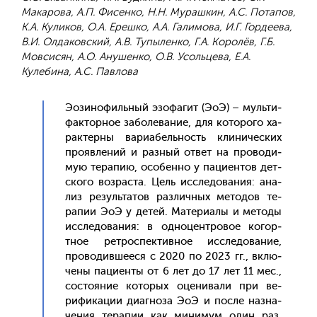
Макарова, А.П. Фисенко, Н.Н. Мурашкин, А.С. Потапов,
К.А. Куликов, О.А. Ерешко, А.А. Галимова, И.Г. Гордеева,
В.И. Олдаковский, А.В. Тупыленко, Г.А. Королёв, Г.Б.
Мовсисян, А.О. Анушенко, О.В. Усольцева, Е.А.
Кулебина, А.С. Павлова
Э­ози­нофиль­ный эзо­фагит (Э­оЭ) – муль­ти­
фак­торное за­боле­вание, для ко­торо­го ха­
рак­терны ва­ри­абель­ность кли­ничес­ких
про­яв­ле­ний и раз­ный от­вет на про­води­
мую те­рапию, осо­бен­но у па­ци­ен­тов дет­
ско­го воз­раста. Цель ис­сле­дова­ния: ана­
лиз ре­зуль­та­тов раз­личных ме­тодов те­
рапии Э­оЭ у де­тей. Ма­тери­алы и ме­тоды
ис­сле­дова­ния: в од­но­цен­тро­вое ко­гор­
тное рет­роспек­тивное ис­сле­дова­ние,
про­водив­ше­еся с 2020 по 2023 гг., вклю­
чены па­ци­ен­ты от 6 лет до 17 лет 11 мес.,
сос­то­яние ко­торых оце­нива­ли при ве­
рифи­кации ди­аг­но­за Э­оЭ и пос­ле наз­на­
чения те­рапии как ми­нимум один раз.