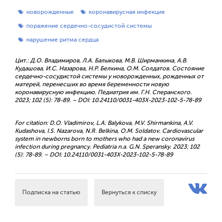
новорожденные
коронавирусная инфекция
поражение сердечно-сосудистой системы
нарушение ритма сердца
Цит.: Д.О. Владимиров, Л.А. Балыкова, М.В. Ширманкина, А.В.
Кудашова, И.С. Назарова, Н.Р. Белкина, О.М. Солдатов. Состояние
сердечно-сосудистой системы у новорожденных, рожденных от
матерей, перенесших во время беременности новую
коронавирусную инфекцию. Педиатрия им. Г.Н. Сперанского.
2023; 102 (5): 78-89. – DOI: 10.24110/0031-403X-2023-102-5-78-89
For citation: D.O. Vladimirov, L.A. Balykova, M.V. Shirmankina, A.V.
Kudashova, I.S. Nazarova, N.R. Belkina, O.M. Soldatov. Cardiovascular
system in newborns born to mothers who had a new coronavirus
infection during pregnancy. Pediatria n.a. G.N. Speransky. 2023; 102
(5): 78-89. – DOI: 10.24110/0031-403X-2023-102-5-78-89
Подписка на статью
Вернуться к списку