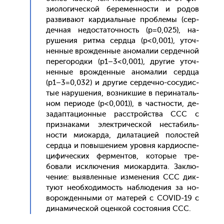
зи­оло­гичес­кой бе­ремен­ности и ро­дов
раз­ви­ва­ют кар­ди­аль­ные проб­ле­мы (cер­
дечная не­дос­та­точ­ность (р=0,025), на­
руше­ния рит­ма сер­дца (р<0,001), уточ­
ненные врож­денные ано­малии сер­дечной
пе­рего­род­ки (р1–3<0,001), дру­гие уточ­
ненные врож­денные ано­малии сер­дца
(р1–3=0,032) и дру­гие сер­дечно-со­судис­
тые на­руше­ния, воз­никшие в пе­рина­таль­
ном пе­ри­оде (p<0,001)), в час­тнос­ти, де­
задап­та­ци­он­ные расс­трой­ства ССС с
приз­на­ками элек­три­чес­кой нес­та­биль­
нос­ти ми­окар­да, ди­лата­ци­ей по­лос­тей
сер­дца и по­выше­ни­ем уров­ня кар­ди­ос­пе­
цифи­чес­ких фер­ментов, ко­торые тре­
бова­ли ис­клю­чения ми­окар­ди­та. Зак­лю­
чение: вы­яв­ленные из­ме­нения ССС дик­
ту­ют не­об­хо­димость наб­лю­дения за но­
ворож­денны­ми от ма­терей с COVID-19 с
ди­нами­чес­кой оцен­кой сос­то­яния ССС.