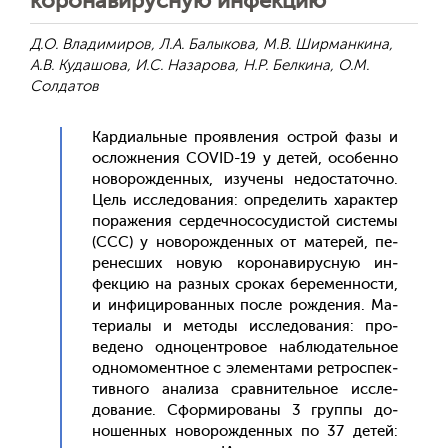
коронавирусную инфекцию
Д.О. Владимиров, Л.А. Балыкова, М.В. Ширманкина,
А.В. Кудашова, И.С. Назарова, Н.Р. Белкина, О.М.
Солдатов
Кар­ди­аль­ные про­яв­ле­ния ос­трой фа­зы и
ос­ложне­ния COVID-19 у де­тей, осо­бен­но
но­ворож­денных, изу­чены не­дос­та­точ­но.
Цель ис­сле­дова­ния: оп­ре­делить ха­рак­тер
по­раже­ния сер­дечно­сосу­дис­той сис­те­мы
(ССС) у но­ворож­денных от ма­терей, пе­
ренес­ших но­вую ко­рона­вирус­ную ин­
фекцию на раз­ных сро­ках бе­ремен­ности,
и ин­фи­циро­ван­ных пос­ле рож­де­ния. Ма­
тери­алы и ме­тоды исcле­дова­ния: про­
веде­но од­но­цен­тро­вое наб­лю­датель­ное
од­но­момен­тное с эле­мен­та­ми рет­роспек­
тивно­го ана­лиза срав­ни­тель­ное ис­сле­
дова­ние. Сфор­ми­рова­ны 3 груп­пы до­
ношен­ных но­ворож­денных по 37 де­тей: