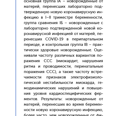
ос­новная груп­па IA – но­ворож­денные от
ма­терей, пе­ренес­ших ла­бора­тор­но под­
твержден­ную но­вую ко­рона­вирус­ную ин­
фекцию в I–II три­мес­тре бе­ремен­ности,
груп­па срав­не­ния IБ – но­ворож­денные с
ла­бора­тор­но под­твержден­ной но­вой ко­
рона­вирус­ной ин­фекци­ей от ма­терей, пе­
ренес­ших COVID-19 в пе­рипар­таль­ном
пе­ри­оде, и кон­троль­ная груп­па IВ – прак­
ти­чес­ки здо­ровые но­ворож­денные. Оце­
нива­ли час­то­ту раз­личных ва­ри­ан­тов по­
раже­ния ССС (ми­окар­дит, на­руше­ния
рит­ма и про­води­мос­ти, пе­рина­таль­ные
по­раже­ния ССС), а так­же час­то­ту встре­
ча­емос­ти приз­на­ков элек­тро­физи­оло­
гичес­кой нес­та­биль­нос­ти ми­окар­да, ге­
моди­нами­чес­ких на­руше­ний и по­выше­
ния уров­ня кар­ди­ос­пе­цифи­чес­ких фер­
ментов. Ре­зуль­та­ты: но­ворож­денные от
ма­терей, пе­ренес­ших во вре­мя бе­ремен­
ности но­вую ко­рона­вирус­ную ин­фекцию,
бо­лее час­то, чем но­ворож­денные от фи­