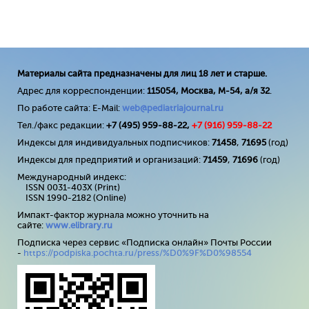
Материалы сайта предназначены для лиц 18 лет и старше.
Адрес для корреспонденции:
115054, Москва, М-54, а/я 32
.
По работе сайта: E-Mail:
web@pediatriajournal.ru
Тел./факс редакции:
+7 (495) 959-88-22,
+7 (
916
) 959-88-22
Индексы для индивидуальных подписчиков:
71458
,
71695
(год)
Индексы для предприятий и организаций:
71459
,
71696
(год)
Международный индекс:
ISSN 0031-403X (Print)
ISSN 1990-2182 (Online)
Импакт-фактор журнала можно уточнить на
сайте:
www
.
elibrary
.
ru
Подписка через сервис «Подписка онлайн» Почты России
-
https://podpiska.pochta.ru/press/%D0%9F%D0%98554