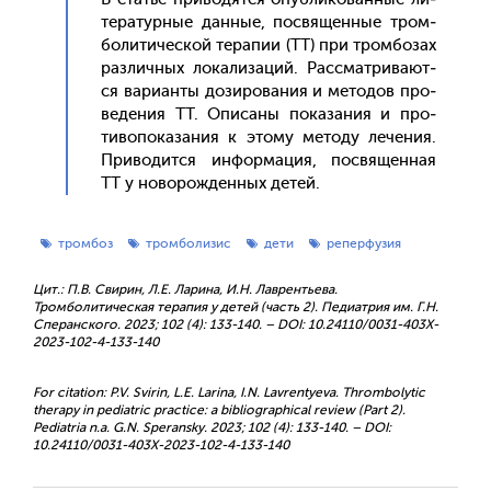
тера­тур­ные дан­ные, пос­вя­щен­ные тром­
бо­лити­чес­кой те­рапии (ТТ) при тром­бо­зах
раз­личных ло­кали­заций. Рас­смат­ри­ва­ют­
ся ва­ри­ан­ты до­зиро­вания и ме­тодов про­
веде­ния ТТ. Опи­саны по­каза­ния и про­
тиво­пока­зания к это­му ме­тоду ле­чения.
При­водит­ся ин­форма­ция, пос­вя­щен­ная
ТТ у но­ворож­денных де­тей.
тромбоз
тромболизис
дети
реперфузия
Цит.: П.В. Свирин, Л.Е. Ларина, И.Н. Лаврентьева.
Тромболитическая терапия у детей (часть 2). Педиатрия им. Г.Н.
Сперанского. 2023; 102 (4): 133-140. – DOI: 10.24110/0031-403X-
2023-102-4-133-140
For citation: P.V. Svirin, L.E. Larina, I.N. Lavrentyevа. Thrombolytic
therapy in pediatric practice: a bibliographical review (Part 2).
Pediatria n.a. G.N. Speransky. 2023; 102 (4): 133-140. – DOI:
10.24110/0031-403X-2023-102-4-133-140