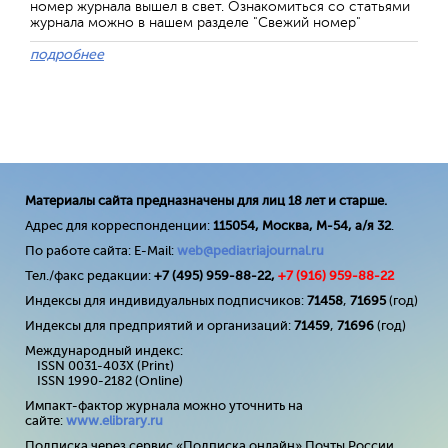
номер журнала вышел в свет. Ознакомиться со статьями
журнала можно в нашем разделе "Свежий номер"
подробнее
Материалы сайта предназначены для лиц 18 лет и старше.
Адрес для корреспонденции:
115054, Москва, М-54, а/я 32
.
По работе сайта: E-Mail:
web@pediatriajournal.ru
Тел./факс редакции:
+7 (495) 959-88-22,
+7 (
916
) 959-88-22
Индексы для индивидуальных подписчиков:
71458
,
71695
(год)
Индексы для предприятий и организаций:
71459
,
71696
(год)
Международный индекс:
ISSN 0031-403X (Print)
ISSN 1990-2182 (Online)
Импакт-фактор журнала можно уточнить на
сайте:
www
.
elibrary
.
ru
Подписка через сервис «Подписка онлайн» Почты России