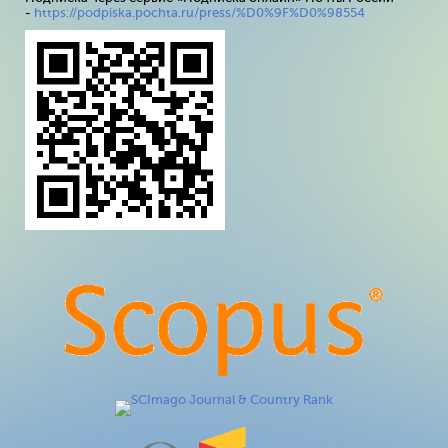
-
https://podpiska.pochta.ru/press/%D0%9F%D0%98554