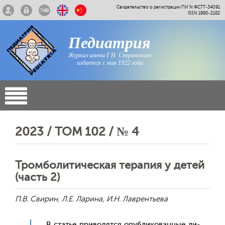
Свидетельство о регистрации ПИ N ФС77-34091
ISSN 1990-2182
Педиатрия
Журнал имени Г.Н. Сперанского
издается с мая 1922 года
2023 / ТОМ 102 / № 4
Тромболитическая терапия у детей
(часть 2)
П.В. Свирин, Л.Е. Ларина, И.Н. Лаврентьева
В статье при­водят­ся опуб­ли­кован­ные ли­