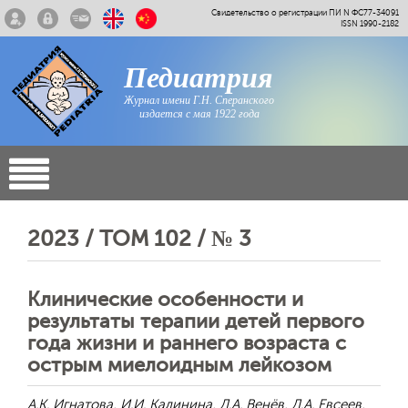
Свидетельство о регистрации ПИ N ФС77-34091
ISSN 1990-2182
Педиатрия
Журнал имени Г.Н. Сперанского
издается с мая 1922 года
2023 / ТОМ 102 / № 3
Клинические особенности и
результаты терапии детей первого
года жизни и раннего возраста с
острым миелоидным лейкозом
А.К. Игнатова, И.И. Калинина, Д.А. Венёв, Д.А. Евсеев,