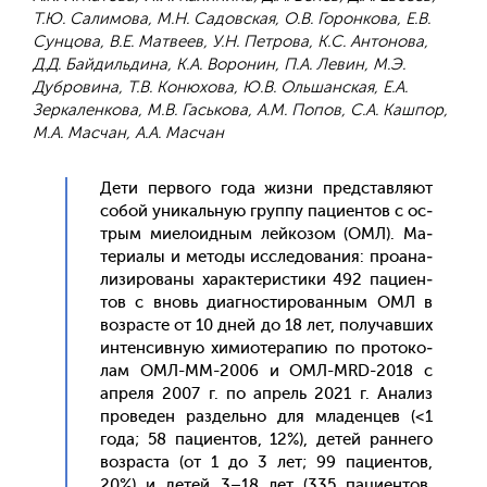
Т.Ю. Салимова, М.Н. Садовская, О.В. Горонкова, Е.В.
Сунцова, В.Е. Матвеев, У.Н. Петрова, К.С. Антонова,
Д.Д. Байдильдина, К.А. Воронин, П.А. Левин, М.Э.
Дубровина, Т.В. Конюхова, Ю.В. Ольшанская, Е.А.
Зеркаленкова, М.В. Гаськова, А.М. Попов, С.А. Кашпор,
М.А. Масчан, А.А. Масчан
Де­ти пер­во­го го­да жиз­ни пред­став­ля­ют
со­бой уни­каль­ную груп­пу па­ци­ен­тов с ос­
трым ми­ело­ид­ным лей­ко­зом (ОМЛ). Ма­
тери­алы и ме­тоды ис­сле­дова­ния: про­ана­
лизи­рова­ны ха­рак­те­рис­ти­ки 492 па­ци­ен­
тов с вновь ди­аг­ности­рован­ным ОМЛ в
воз­расте от 10 дней до 18 лет, по­лучав­ших
ин­тенсив­ную хи­ми­оте­рапию по про­токо­
лам ОМЛ-ММ-2006 и ОМЛ-MRD-2018 c
ап­ре­ля 2007 г. по ап­рель 2021 г. Ана­лиз
про­веден раз­дель­но для мла­ден­цев (<1
го­да; 58 па­ци­ен­тов, 12%), де­тей ран­не­го
воз­раста (от 1 до 3 лет; 99 па­ци­ен­тов,
20%) и де­тей 3–18 лет (335 па­ци­ен­тов,