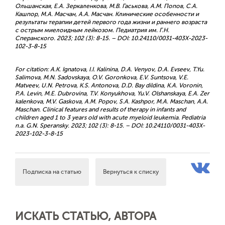
Ольшанская, Е.А. Зеркаленкова, М.В. Гаськова, А.М. Попов, С.А.
Кашпор, М.А. Масчан, А.А. Масчан. Клинические особенности и
результаты терапии детей первого года жизни и раннего возраста
с острым миелоидным лейкозом. Педиатрия им. Г.Н.
Сперанского. 2023; 102 (3): 8-15. – DOI: 10.24110/0031-403X-2023-
102-3-8-15
For citation: A.K. Ignatova, I.I. Kalinina, D.A. Venyov, D.A. Evseev, T.Yu.
Salimova, M.N. Sadovskaya, O.V. Goronkova, E.V. Suntsova, V.E.
Matveev, U.N. Petrova, K.S. Antonova, D.D. Bay dildina, K.A. Voronin,
P.A. Levin, M.E. Dubrovina, T.V. Konyukhova, Yu.V. Olshanskaya, E.A. Zer
kalenkova, M.V. Gaskova, A.M. Popov, S.A. Kashpor, M.A. Maschan, A.A.
Maschan. Clinical features and results of therapy in infants and
children aged 1 to 3 years old with acute myeloid leukemia. Pediatria
n.a. G.N. Speransky. 2023; 102 (3): 8-15. – DOI: 10.24110/0031-403X-
2023-102-3-8-15
Подписка на статью
Вернуться к списку
ИСКАТЬ СТАТЬЮ, АВТОРА