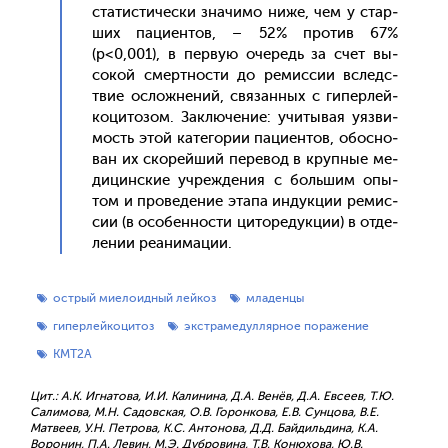
ста­тис­ти­чес­ки зна­чимо ни­же, чем у стар­
ших па­ци­ен­тов, – 52% про­тив 67%
(p<0,001), в пер­вую оче­редь за счет вы­
сокой смер­тнос­ти до ре­мис­сии вследс­
твие ос­ложне­ний, свя­зан­ных с ги­пер­лей­
ко­цито­зом. Зак­лю­чение: учи­тывая у­яз­ви­
мость этой ка­тего­рии па­ци­ен­тов, обос­но­
ван их ско­рей­ший пе­ревод в круп­ные ме­
дицин­ские уч­режде­ния c боль­шим опы­
том и про­веде­ние эта­па ин­дукции ре­мис­
сии (в осо­бен­ности ци­торе­дук­ции) в от­де­
лении ре­ани­мации.
острый миелоидный лейкоз
младенцы
гиперлейкоцитоз
экстрамедуллярное поражение
KMT2A
Цит.: А.К. Игнатова, И.И. Калинина, Д.А. Венёв, Д.А. Евсеев, Т.Ю.
Салимова, М.Н. Садовская, О.В. Горонкова, Е.В. Сунцова, В.Е.
Матвеев, У.Н. Петрова, К.С. Антонова, Д.Д. Байдильдина, К.А.
Воронин, П.А. Левин, М.Э. Дубровина, Т.В. Конюхова, Ю.В.