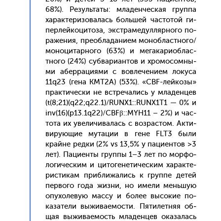
68%). Ре­зуль­та­ты: мла­ден­ческая груп­па
ха­рак­те­ризо­валась боль­шей час­то­той ги­
пер­лей­ко­цито­за, экс­тра­медул­лярно­го по­
раже­ния, пре­об­ла­дани­ем мо­ноб­лас­тно­го/
мо­ноци­тар­но­го (63%) и ме­гака­ри­об­лас­
тно­го (24%) суб­ва­ри­ан­тов и хро­мосом­ны­
ми абер­ра­ци­ями с вов­ле­чени­ем ло­куса
11q23 (ге­на KMT2A) (53%). «CBF-лей­ко­зы»
прак­ти­чес­ки не встре­чались у мла­ден­цев
(t(8;21)(q22;q22.1)/RUNX1::RUNX1T1 — 0% и
inv(16)(p13.1q22)/CBFβ::MYH11 – 2%) и час­
то­та их уве­личи­валась с воз­растом. Ак­ти­
виру­ющие му­тации в ге­не FLT3 бы­ли
край­не ред­ки (2% vs 13,5% у па­ци­ен­тов >3
лет). Па­ци­ен­ты груп­пы 1–3 лет по мор­фо­
логи­чес­ким и ци­тоге­нети­чес­ким ха­рак­те­
рис­ти­кам приб­ли­жались к груп­пе де­тей
пер­во­го го­да жиз­ни, но име­ли мень­шую
опу­холе­вую мас­су и бо­лее вы­сокие по­
каза­тели вы­жива­емос­ти. Пя­тилет­няя об­
щая вы­жива­емость мла­ден­цев ока­залась