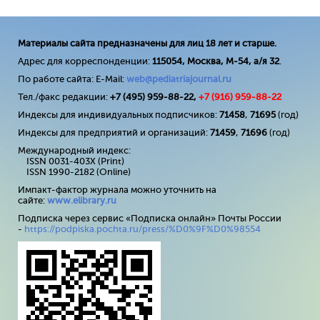
Материалы сайта предназначены для лиц 18 лет и старше.
Адрес для корреспонденции:
115054, Москва, М-54, а/я 32
.
По работе сайта: E-Mail:
web@pediatriajournal.ru
Тел./факс редакции:
+7 (495) 959-88-22,
+7 (
916
) 959-88-22
Индексы для индивидуальных подписчиков:
71458
,
71695
(год)
Индексы для предприятий и организаций:
71459
,
71696
(год)
Международный индекс:
ISSN 0031-403X (Print)
ISSN 1990-2182 (Online)
Импакт-фактор журнала можно уточнить на
сайте:
www
.
elibrary
.
ru
Подписка через сервис «Подписка онлайн» Почты России
-
https://podpiska.pochta.ru/press/%D0%9F%D0%98554