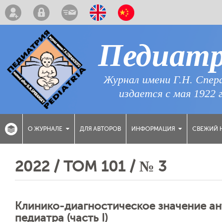
Педиат
Журнал имени Г.Н. Спер
издается с мая 1922 
ДЛЯ АВТОРОВ
СВЕЖИЙ 
О ЖУРНАЛЕ
ИНФОРМАЦИЯ
2022 / ТОМ 101 / № 3
Клинико-диагностическое значение ан
педиатра (часть I)