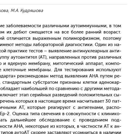
кова, М.А. Кудряшова
ние за­боле­ва­емос­ти раз­личны­ми а­уто­им­мунны­ми, в том
том их де­бют сме­ща­ет­ся на все бо­лее ран­ний воз­раст.
ний от­ли­ча­ет­ся вы­ражен­ным по­лимор­физмом, по­это­му
 име­ют ме­тоды ла­бора­тор­ной ди­аг­ности­ки. Один из на­
й прак­ти­ке тес­тов – вы­яв­ле­ние ан­ти­нук­ле­ар­ных ан­ти­
­пу а­уто­ан­ти­тел (АТ), нап­равлен­ных про­тив раз­личных
о и ядер­ную мем­бра­ну, ми­тоти­чес­кий ап­па­рат, ком­по­
е кле­точ­ные мем­бра­ны. Для тес­ти­рова­ния ис­поль­зу­ют
н­дарта» ре­комен­до­ван ме­тод вы­яв­ле­ния АНА пу­тем ре­
 стан­дар­тным субс­тра­том приз­на­ны клет­ки аде­нокар­
об­ла­да­ет на­иболь­шей по срав­не­нию с дру­гими ме­тода­
вклю­ча­ет этап се­рий­ных раз­ве­дений по­ложи­тель­ных сы­
е­речень ко­торых в нас­то­ящее вре­мя нас­чи­тыва­ет 30 пат­
ны­ми АТ, ко­торые ре­аги­ру­ют с ан­ти­гена­ми, рас­по­
Ep-2. Оцен­ка ти­па све­чения в со­вокуп­ности с кли­нико-
­вать даль­ней­шее об­сле­дова­ние с про­веде­ни­ем под­
ности АНА, не­кото­рые из ко­торых, в час­тнос­ти АТ к ан­
 ти­пов а­уто­АТ ско­рее зас­тавля­ют усом­нить­ся в на­личии