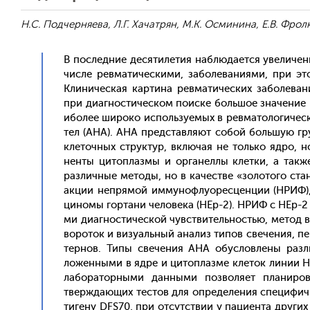
Н.С. Подчерняева, Л.Г. Хачатрян, М.К. Осминина, Е.В. Фрол
В пос­ледние де­сяти­летия наб­лю­да­ет­ся уве­личе­
чис­ле рев­ма­тичес­ки­ми, за­боле­вани­ями, при э
Кли­ничес­кая кар­ти­на рев­ма­тичес­ких за­боле­ва
при ди­аг­ности­чес­ком по­ис­ке боль­шое зна­чение
ибо­лее ши­роко ис­поль­зу­емых в рев­ма­толо­гичес­ко
тел (АНА). АНА пред­став­ля­ют со­бой боль­шую груп
кле­точ­ных струк­тур, вклю­чая не толь­ко яд­ро, н
нен­ты ци­топ­лазмы и ор­га­нел­лы клет­ки, а так­ж
раз­личные ме­тоды, но в ка­чес­тве «зо­лото­го ста
ак­ции неп­ря­мой им­му­ноф­лу­орес­ценции (НРИФ),
ци­номы гор­та­ни че­лове­ка (HEp-2). НРИФ с HEp-2 
ми ди­аг­ности­чес­кой чувс­тви­тель­ностью, ме­тод 
воро­ток и ви­зу­аль­ный ана­лиз ти­пов све­чения, п
тернов. Ти­пы све­чения АНА обус­ловле­ны раз­лич
ложен­ны­ми в яд­ре и ци­топ­лазме кле­ток ли­нии H
ла­бора­тор­ны­ми дан­ны­ми поз­во­ля­ет пла­ниро
твержда­ющих тес­тов для оп­ре­деле­ния спе­цифич­
ти­гену DFS70, при от­сутс­твии у па­ци­ен­та дру­гих