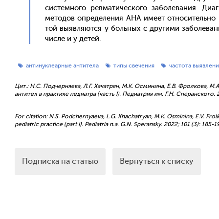
сис­темно­го рев­ма­тичес­ко­го за­боле­вания. Ди­а
ме­тодов оп­ре­деле­ния АНА име­ет от­но­ситель­но 
той вы­яв­ля­ют­ся у боль­ных с дру­гими за­боле­ва
чис­ле и у де­тей.
антинуклеарные антитела
типы свечения
частота выявлени
Цит.: Н.С. Подчерняева, Л.Г. Хачатрян, М.К. Осминина, Е.В. Фролкова,
антител в практике педиатра (часть I). Педиатрия им. Г.Н. Сперанского. 
For citation: N.S. Podchernyaeva, L.G. Khachatryan, M.K. Osminina, E.V. Frolk
pediatric practice (part I). Pediatria n.a. G.N. Speransky. 2022; 101 (3): 
Подписка на статью
Вернуться к списку