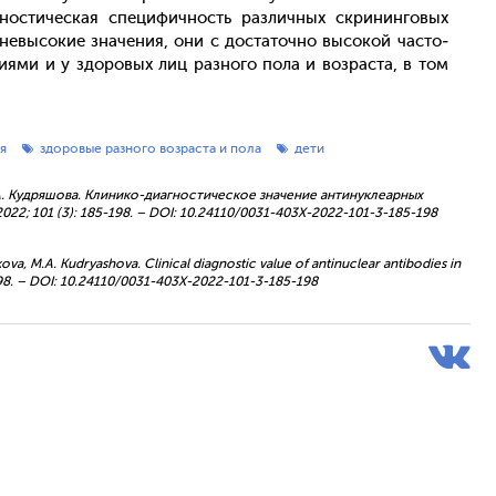
г­ности­чес­кая спе­цифич­ность раз­личных скри­нин­го­вых
не­высо­кие зна­чения, они с дос­та­точ­но вы­сокой час­то­
ни­ями и у здо­ровых лиц раз­но­го по­ла и воз­раста, в том
я
здоровые разного возраста и пола
дети
 М.А. Кудряшова. Клинико-диагностическое значение антинуклеарных
2022; 101 (3): 185-198. – DOI: 10.24110/0031-403X-2022-101-3-185-198
ova, M.A. Kudryashova. Clinical diagnostic value of antinuclear antibodies in
185-198. – DOI: 10.24110/0031-403X-2022-101-3-185-198