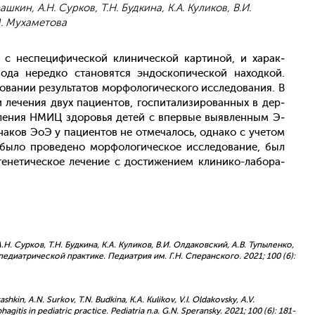
шкин, А.Н. Сурков, Т.Н. Будкина, К.А. Куликов, В.И.
М. Мухаметова
с нес­пе­цифи­чес­кой кли­ничес­кой кар­ти­ной, и ха­рак­
­да не­ред­ко ста­новят­ся эн­доско­пичес­кой на­ход­кой.
­вании ре­зуль­та­тов мор­фо­логи­чес­ко­го ис­сле­дова­ния. В
и ле­чения двух па­ци­ен­тов, гос­пи­тали­зиро­ван­ных в дер­
­де­ления НМИЦ здо­ровья де­тей с впер­вые вы­яв­ленным Э­
на­ков Э­оЭ у па­ци­ен­тов не от­ме­чалось, од­на­ко с уче­том
бы­ло про­веде­но мор­фо­логи­чес­кое ис­сле­дова­ние, был
ге­нети­чес­кое ле­чение с дос­ти­жени­ем кли­нико-ла­бора­
Н. Сурков, Т.Н. Будкина, К.А. Куликов, В.И. Олдаковский, А.В. Тупыленко,
едиатрической практике. Педиатрия им. Г.Н. Сперанского. 2021; 100 (6):
in, A.N. Surkov, T.N. Budkina, K.A. Kulikov, V.I. Oldakovsky, A.V.
itis in pediatric practice. Pediatria n.a. G.N. Speransky. 2021; 100 (6): 181-