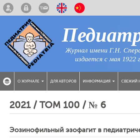
Педиат
Журнал имени Г.Н. Спер
издается с мая 1922 
ДЛЯ АВТОРОВ
СВЕЖИЙ 
О ЖУРНАЛЕ
ИНФОРМАЦИЯ
2021 / ТОМ 100 / № 6
Эозинофильный эзофагит в педиатрич