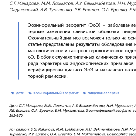
С.Г. Макарова, М.М. Лохматов, А.У. Бекмамбетова, Н.Н. Мура
Олдаковский, А.В. Тупыленко, Р.В. Епишев, О.А. Ерешко, Е.
Э­ози­нофиль­ный эзо­фагит (Э­оЭ) – за­боле­вание 
терные из­ме­нения сли­зис­той обо­лоч­ки пи­щево
Окон­ча­тель­ный ди­аг­ноз воз­мо­жен толь­ко на ос­но
статье пред­став­ле­ны ре­зуль­та­ты об­сле­дова­ния 
ма­толо­гичес­кое и гас­тро­эн­те­роло­гичес­кое от
оЭ. В обо­их слу­ча­ях ти­пич­ных кли­ничес­ких приз­
ря­да ха­рак­терных эн­доско­пичес­ких приз­на­ков 
ве­рифи­циро­ван ди­аг­ноз Э­оЭ и наз­на­чено па­то
тор­ной ре­мис­сии.
дети
эозинофильный эзофагит
пищевая аллергия
Цит.: С.Г. Макарова, М.М. Лохматов, А.У. Бекмамбетова, Н.Н. Мурашкин, А.
Р.В. Епишев, О.А. Ерешко, Е.М. Мухаметова. Эозинофильный эзофагит в п
181-186.
For citation: S.G. Makarova, M.M. Lokhmatov, A.U. Bekmambetova, N.N. Murashk
Tupylenko, R.V. Epishev, O.A. Ereshko, E.M. Mukhametova. Eosinophilic esophag