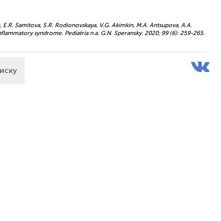
, E.R. Samitova, S.R. Rodionovskaya, V.G. Akimkin, M.A. Antsupova, A.A.
nflammatory syndrome. Pediatria n.a. G.N. Speransky. 2020; 99 (6): 259-265.
писку