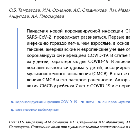
О.Б. Тамразова, И.М. Османов, А.С. Стадникова, Л.Н. Мазан
Анцупова, А.А. Плоскирева
Пан­де­мия но­вой ко­рона­вирус­ной ин­фекции COV
SARS-CoV-2, про­дол­жа­ет раз­ви­вать­ся. Пер­вые д
ин­фекцию го­раз­до лег­че, чем взрос­лые, в ос­нов
тай­ские, аме­рикан­ские и ев­ро­пей­ские уче­ные о
ко­рона­вирус­ной ин­фекци­ей COVID-19. В статье пр
ях у де­тей, ха­рак­терных для COVID-19. В ап­ре­ле
вос­па­литель­но­го син­дро­ма у де­тей, ас­со­ци­иро
муль­ти­сис­темно­го вос­па­ления (СМСВ). В статье 
ле­ни­ях СМСВ и его рас­простра­нен­ности. Ав­то­ры
ви­тия СМСВ у ре­бен­ка 7 лет с COVID-19 и с по­раж
коронавирусная инфекция COVID-19
дети
синдром мульти
клиническое наблюдение
Цит.: О.Б. Тамразова, И.М. Османов, А.С. Стадникова, Л.Н. Мазанкова, Э.Р
Плоскирева. Поражение кожи при мультисистемном воспалительном син