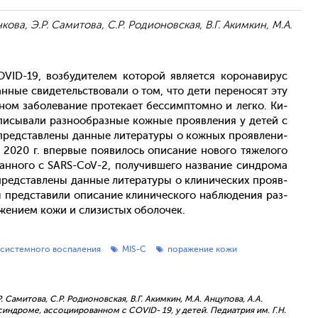
кова, Э.Р. Самитова, С.Р. Родионовская, В.Г. Акимкин, М.А.
ID-19, воз­бу­дите­лем ко­торой яв­ля­ет­ся ко­рона­вирус
ан­ные сви­детель­ство­вали о том, что де­ти пе­рено­сят эту
ном за­боле­вание про­тека­ет бес­сим­птом­но и лег­ко. Ки­
пи­сыва­ли раз­но­об­разные кож­ные про­яв­ле­ния у де­тей с
ед­став­ле­ны дан­ные ли­тера­туры о кож­ных про­яв­ле­ни­
 2020 г. впер­вые по­яви­лось опи­сание но­вого тя­жело­го
­ван­но­го с SARS-CoV-2, по­лучив­ше­го наз­ва­ние син­дро­ма
пред­став­ле­ны дан­ные ли­тера­туры о кли­ничес­ких про­яв­
 пред­ста­вили опи­сание кли­ничес­ко­го наб­лю­дения раз­
е­ни­ем ко­жи и сли­зис­тых обо­лочек.
системного воспаления
MIS-C
поражение кожи
. Самитова, С.Р. Родионовская, В.Г. Акимкин, М.А. Анцупова, А.А.
дроме, ассоциированном с COVID- 19, у детей. Педиатрия им. Г.Н.