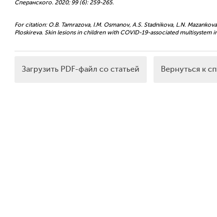
Сперанского. 2020; 99 (6): 259-265.
For citation: O.B. Tamrazova, I.M. Osmanov, A.S. Stadnikova, L.N. Mazankova
Ploskireva. Skin lesions in children with COVID-19-associated multisystem i
Загрузить PDF-файл со статьей
Вернуться к с