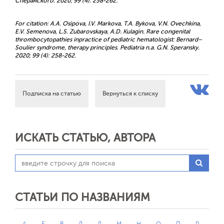
Сперанского. 2020; 99 (4): 258-262.
For citation: A.A. Osipova, I.V. Markova, T.A. Bykova, V.N. Ovechkina,
E.V. Semenova, L.S. Zubarovskaya, A.D. Kulagin. Rare congenital
thrombocytopathies inpractice of pediatric hematologist: Bernard–
Soulier syndrome, therapy principles. Pediatria n.a. G.N. Speransky.
2020; 99 (4): 258-262.
Подписка на статью
Вернуться к списку
ИСКАТЬ СТАТЬЮ, АВТОРА
СТАТЬИ ПО НАЗВАНИЯМ