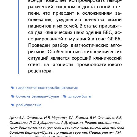
всег­да поз­во­ля­ет кон­тро­лиро­вать ге­мор­
ра­гичес­кий син­дром в дос­та­точ­ной сте­
пени, что при­водит к ос­ложне­ни­ям за­
боле­вания, ухуд­ше­нию ка­чес­тва жиз­ни
па­ци­ен­тов и их се­мей. В статье при­водят­
ся два кли­ничес­ких наб­лю­дения ББС, ас­
со­ци­иро­ван­ной с му­таци­ей в ге­не GPIBA.
Про­веден раз­бор ди­аг­ности­чес­ких ал­го­
рит­мов. Осо­бен­ностью этих кли­ничес­ких
си­ту­аций яв­ля­ет­ся хо­роший кли­ничес­кий
от­вет на аго­нис­ты тром­бо­по­эти­ново­го
ре­цеп­то­ра.
наследственная тромбоцитопатия
болезнь Бернара–Сулье
элтромбопаг
ромиплостим
Цит.: А.А. Осипова, И.В. Маркова, Т.А. Быкова, В.Н. Овечкина, Е.В.
Семенова, Л.С. Зубаровская, А.Д. Кулагин. Редкие врожденные
тромбоцитопатии в практике детского гематолога: диагностика
болезни Бернара–Сулье, принципы терапии. Педиатрия им. Г.Н.