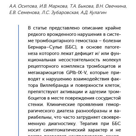
А.А. Осипова, И.В. Маркова, Т.А. Быкова, В.Н. Овечкина,
Е.В. Семенова, Л.С. Зубаровская, А.Д. Кулагин
В статье пред­став­ле­но опи­сание край­не
ред­ко­го врож­денно­го на­руше­ния в сис­те­
ме тром­бо­цитар­но­го ге­мос­та­за – бо­лез­ни
Бер­на­ра–Сулье (ББС), в ос­но­ве па­тоге­
неза ко­торо­го ле­жат де­фицит и/ или фун­
кци­ональ­ная не­сос­то­ятель­ность мо­лекул
ре­цеп­торно­го ком­плек­са тром­бо­цитов и
ме­гака­ри­оци­тов GPIb-IX-V, ко­торые при­
водят к на­руше­нию вза­имо­дей­ствия фак­
то­ра Вил­лебран­да и по­вер­хнос­ти кле­ток,
пре­пятс­тву­ют ак­ти­вации и ад­ге­зии тром­
бо­цитов в мес­те пов­режде­ния со­судис­той
стен­ки. Кли­ничес­кие про­яв­ле­ния ге­мор­
ра­гичес­ко­го ди­ате­за раз­но­об­разны и ва­
ри­абель­ны, что час­то зат­рудня­ет сво­ев­ре­
мен­ную ди­аг­ности­ку. Те­рапия при ББС
но­сит сим­пто­мати­чес­кий ха­рак­тер и не