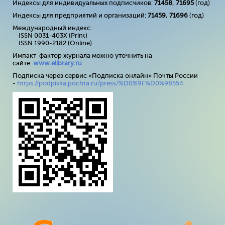
Индексы для индивидуальных подписчиков:
71458
,
71695
(год)
Индексы для предприятий и организаций:
71459
,
71696
(год)
Международный индекс:
ISSN 0031-403X (Print)
ISSN 1990-2182 (Online)
Импакт-фактор журнала можно уточнить на
сайте:
www
.
elibrary
.
ru
Подписка через сервис «Подписка онлайн» Почты России
-
https://podpiska.pochta.ru/press/%D0%9F%D0%98554