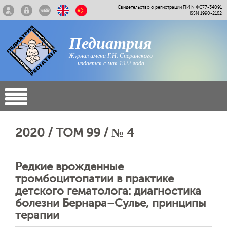
Свидетельство о регистрации ПИ N ФС77-34091
ISSN 1990-2182
Педиатрия
Журнал имени Г.Н. Сперанского
издается с мая 1922 года
2020 / ТОМ 99 / № 4
Редкие врожденные
тромбоцитопатии в практике
детского гематолога: диагностика
болезни Бернара–Сулье, принципы
терапии