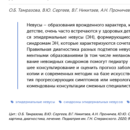
О.Б. Тамразова, В.Ю. Сергеев, В.Г. Никитаев, А.Н. Прониче
Не­вусы – об­ра­зова­ния врож­денно­го ха­рак­те­ра,
детс­тве, очень час­то встре­ча­ют­ся у здо­ровых де­
ся эпи­дер­маль­ные не­вусы (ЭН), фор­ми­ру­ющи­ес
син­дро­мам ЭН, ко­торые ха­рак­те­ризу­ют­ся со­чет
Пра­виль­ная ди­аг­ности­ка раз­ных под­ти­пов не­ву
мен­тны­ми об­ра­зова­ни­ями (в том чис­ле ме­лано
вание не­во­ид­ных син­дро­мов по­могут пе­ди­ат­ру
шее кон­суль­ти­рова­ние и оце­нить прог­ноз за­бол
ко­пии и сов­ре­мен­ных ме­тодик на ба­зе ис­кусс­тв
тия прог­ресси­ру­ющих сим­пто­мов или нев­ро­логи
комен­до­ваны кон­суль­та­ции смеж­ных спе­ци­алис­тов
эпидермальные невусы
синдромы эпидермальных невусов
Цит.: О.Б. Тамразова, В.Ю. Сергеев, В.Г. Никитаев, А.Н. Проничев, Ю.Ю.
картина, диагностика, лечение. Педиатрия им. Г.Н. Сперанского. 2020; 99