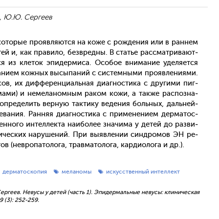
в, Ю.Ю. Сергеев
 ко­торые про­яв­ля­ют­ся на ко­же с рож­де­ния или в ран­нем
тей и, как пра­вило, без­вред­ны. В статье рас­смат­ри­ва­ют­
я из кле­ток эпи­дер­ми­са. Осо­бое вни­мание уде­ля­ет­ся
а­ни­ем кож­ных вы­сыпа­ний с сис­темны­ми про­яв­ле­ни­ями.
сов, их диф­фе­рен­ци­аль­ная ди­аг­ности­ка с дру­гими пиг­
­мами) и не­мела­ном­ным ра­ком ко­жи, а так­же рас­позна­
 оп­ре­делить вер­ную так­ти­ку ве­дения боль­ных, даль­ней­
е­вания. Ран­няя ди­аг­ности­ка с при­мене­ни­ем дер­ма­тос­
ен­но­го ин­теллек­та на­ибо­лее зна­чима у де­тей до раз­ви­
­чес­ких на­руше­ний. При вы­яв­ле­нии син­дро­мов ЭН ре­
 (нев­ро­пато­лога, трав­ма­толо­га, кар­ди­оло­га и др.).
дерматоскопия
меланомы
искусственный интеллект
 Сергеев. Невусы у детей (часть 1). Эпидермальные невусы: клиническая
 (3): 252-259.