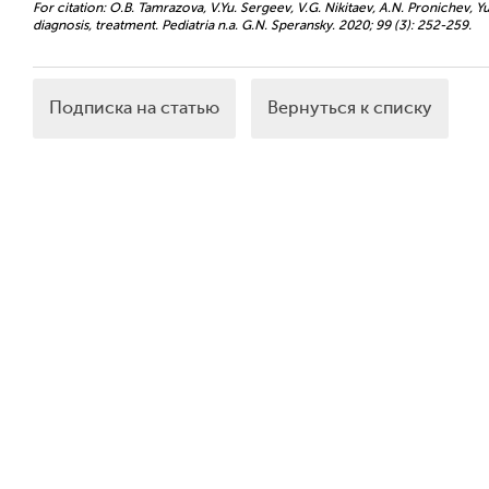
For citation: O.B. Tamrazova, V.Yu. Sergeev, V.G. Nikitaev, A.N. Pronichev, Yu.
diagnosis, treatment. Pediatria n.a. G.N. Speransky. 2020; 99 (3): 252-259.
Подписка на статью
Вернуться к списку