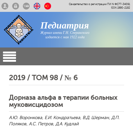
Свидетельство о регистрации ПИ N ФС77-34091
ISSN 1990-2182
Педиатрия
Журнал имени Г.Н. Сперанского
издается с мая 1922 года
2019 / ТОМ 98 / № 6
Дорназа альфа в терапии больных
муковисцидозом
А.Ю. Воронкова, Е.И. Кондратьева, В.Д. Шерман, Д.П.
Поляков, А.С. Петров, Д.А. Кудлай