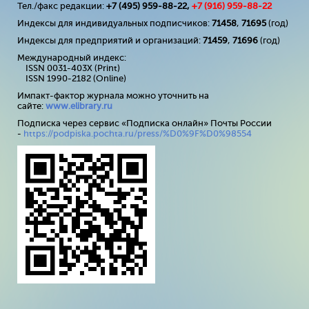
Тел./факс редакции:
+7 (495) 959-88-22,
+7 (
916
) 959-88-22
Индексы для индивидуальных подписчиков:
71458
,
71695
(год)
Индексы для предприятий и организаций:
71459
,
71696
(год)
Международный индекс:
ISSN 0031-403X (Print)
ISSN 1990-2182 (Online)
Импакт-фактор журнала можно уточнить на
сайте:
www
.
elibrary
.
ru
Подписка через сервис «Подписка онлайн» Почты России
-
https://podpiska.pochta.ru/press/%D0%9F%D0%98554