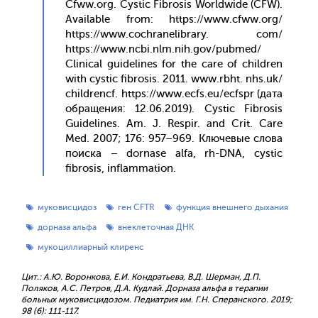
Cfww.org. Cystic Fibrosis Worldwide (CFW).
Available from: https://www.cfww.org/
https://www.cochranelibrary. com/
https://www.ncbi.nlm.nih.gov/pubmed/
Clinical guidelines for the care of children
with cystic fibrosis. 2011. www.rbht. nhs.uk/
childrencf. https://www.ecfs.eu/ecfspr (да­та
об­ра­щения: 12.06.2019). Cystic Fibrosis
Guidelines. Am. J. Respir. and Crit. Care
Med. 2007; 176: 957–969. Клю­чевые сло­ва
по­ис­ка – dornase alfa, rh-DNA, cystic
fibrosis, inflammation.
муковисцидоз
ген CFTR
функция внешнего дыхания
дорназа альфа
внеклеточная ДНК
мукоциллиарный клиренс
Цит.: А.Ю. Воронкова, Е.И. Кондратьева, В.Д. Шерман, Д.П.
Поляков, А.С. Петров, Д.А. Кудлай. Дорназа альфа в терапии
больных муковисцидозом. Педиатрия им. Г.Н. Сперанского. 2019;
98 (6): 111-117.