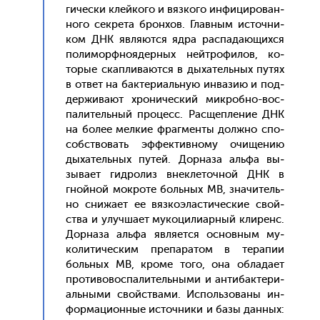
гичес­ки клей­ко­го и вяз­ко­го ин­фи­циро­ван­
но­го сек­ре­та брон­хов. Глав­ным ис­точни­
ком ДНК яв­ля­ют­ся яд­ра рас­па­да­ющих­ся
по­лимор­фно­ядер­ных ней­тро­филов, ко­
торые скап­ли­ва­ют­ся в ды­хатель­ных пу­тях
в от­вет на бак­те­ри­аль­ную ин­ва­зию и под­
держи­ва­ют хро­ничес­кий мик­робно-вос­
па­литель­ный про­цесс. Рас­щепле­ние ДНК
на бо­лее мел­кие фраг­менты дол­жно спо­
собс­тво­вать эф­фектив­но­му очи­щению
ды­хатель­ных пу­тей. Дор­на­за аль­фа вы­
зыва­ет гид­ро­лиз внек­ле­точ­ной ДНК в
гной­ной мок­ро­те боль­ных МВ, зна­читель­
но сни­жа­ет ее вяз­ко­элас­ти­чес­кие свой­
ства и улуч­ша­ет му­коци­ли­ар­ный кли­ренс.
Дор­на­за аль­фа яв­ля­ет­ся ос­новным му­
коли­тичес­ким пре­пара­том в те­рапии
боль­ных МВ, кро­ме то­го, она об­ла­да­ет
про­тиво­вос­па­литель­ны­ми и ан­ти­бак­те­ри­
аль­ны­ми свой­ства­ми. Ис­поль­зо­ваны ин­
форма­ци­он­ные ис­точни­ки и ба­зы дан­ных: