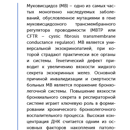
Му­ковис­ци­доз (МВ) – од­но из са­мых час­
тых мо­ноген­но нас­ле­ду­емых за­боле­
ваний, обус­ловлен­ное му­таци­ями в ге­не
му­ковис­ци­доз­но­го тран­смембран­но­го
ре­гуля­тора про­води­мос­ти (МВТР или
CFTR – cystic fibrosis transmembrane
conductance regulator). МВ яв­ля­ет­ся уни­
вер­саль­ной эк­зокри­нопа­ти­ей, при ко­
торой стра­да­ют прак­ти­чес­ки все ор­га­ны
и сис­те­мы. Ге­нети­чес­кий де­фект при­
водит к уве­личе­нию вяз­кости жид­ко­го
сек­ре­та эк­зокрин­ных же­лез. Ос­новной
при­чиной ин­ва­лиди­зации и смер­тнос­ти
боль­ных МВ яв­ля­ет­ся по­раже­ние брон­хо­
легоч­ной сис­те­мы. По­выше­ние вяз­кости
брон­хи­аль­но­го сек­ре­та в рес­пи­ратор­ной
сис­те­ме иг­ра­ет клю­чевую роль в фор­ми­
рова­нии хро­ничес­ко­го брон­хо­легоч­но­го
вос­па­литель­но­го про­цес­са. Вы­сокая кон­
цен­тра­ция ДНК счи­та­ет­ся од­ним из ос­
новных фак­то­ров на­коп­ле­ния па­толо­