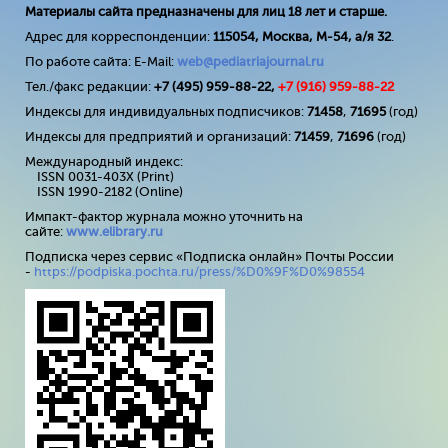
Материалы сайта предназначены для лиц 18 лет и старше.
Адрес для корреспонденции:
115054, Москва, М-54, а/я 32
.
По работе сайта: E-Mail:
web@pediatriajournal.ru
Тел./факс редакции:
+7 (495) 959-88-22,
+7 (
916
) 959-88-22
Индексы для индивидуальных подписчиков:
71458
,
71695
(год)
Индексы для предприятий и организаций:
71459
,
71696
(год)
Международный индекс:
ISSN 0031-403X (Print)
ISSN 1990-2182 (Online)
Импакт-фактор журнала можно уточнить на
сайте:
www
.
elibrary
.
ru
Подписка через сервис «Подписка онлайн» Почты России
-
https://podpiska.pochta.ru/press/%D0%9F%D0%98554