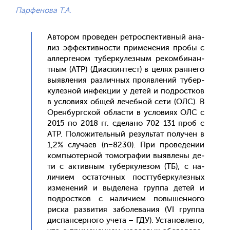
Парфенова Т.А.
Ав­то­ром про­веден рет­роспек­тивный ана­
лиз эф­фектив­ности при­мене­ния про­бы с
ал­лерге­ном ту­бер­ку­лез­ным ре­ком­би­нан­
тным (АТР) (Ди­ас­кинтест) в це­лях ран­не­го
вы­яв­ле­ния раз­личных про­яв­ле­ний ту­бер­
ку­лез­ной ин­фекции у де­тей и под­рос­тков
в ус­ло­ви­ях об­щей ле­чеб­ной се­ти (ОЛС). В
Орен­бург­ской об­ласти в ус­ло­ви­ях ОЛС с
2015 по 2018 гг. сде­лано 702 131 проб с
АТР. По­ложи­тель­ный ре­зуль­тат по­лучен в
1,2% слу­ча­ев (n=8230). При про­веде­нии
компь­ютер­ной то­мог­ра­фии вы­яв­ле­ны де­
ти с ак­тивным ту­бер­ку­лезом (ТБ), с на­
личи­ем ос­та­точ­ных пос­тту­бер­ку­лез­ных
из­ме­нений и вы­деле­на груп­па де­тей и
под­рос­тков с на­личи­ем по­вышен­но­го
рис­ка раз­ви­тия за­боле­вания (VI груп­па
дис­пансер­но­го уче­та – ГДУ). Ус­та­нов­ле­но,