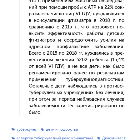
что с при­мене­ни­ем мас­со­вых об­сле­дова­
ний при по­мощи про­бы с АТР на 22% сок­
ра­тилось чис­ло лиц VI ГДУ, нуж­да­ющих­ся
в кон­суль­та­ции фти­зи­ат­ра в 2018 г. по
срав­не­нию с 2015 г., что поз­во­ля­ет по­
высить эф­фектив­ность ра­боты дет­ских
фти­зи­ат­ров и сос­ре­дото­чить уси­лия на
ад­ресной про­филак­ти­ке за­боле­вания.
Все­го с 2015 по 2018 гг. нуж­да­лись в пре­
вен­тивном ле­чении 5202 ре­бен­ка (15,4%
от всей VI ГДУ), а не все де­ти, как бы­ло
рег­ла­мен­ти­рова­но ра­нее по ре­зуль­та­там
при­мене­ния ту­бер­ку­лино­ди­аг­ности­ки.
Ос­таль­ные де­ти наб­лю­дались в про­тиво­
тубер­ку­лез­ных уч­режде­ни­ях без ле­чения,
при этом за пе­ри­од наб­лю­дения слу­ча­ев
за­боле­ва­емос­ти ТБ за­регис­три­рова­но не
бы­ло.
туберкулез
дети и подростки
аллерген туберкулезный рекомбинантный
Диаскинтест