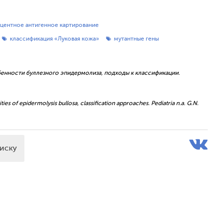
ентное антигенное картирование
классификация «Луковая кожа»
мутантные гены
бенности буллезного эпидермолиза, подходы к классификации.
es of epidermolysis bullosa, classification approaches. Pediatria n.a. G.N.
писку