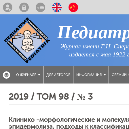
Педиат
Журнал имени Г.Н. Спер
издается с мая 1922 
ДЛЯ АВТОРОВ
СВЕЖИЙ 
О ЖУРНАЛЕ
ИНФОРМАЦИЯ
2019 / ТОМ 98 / № 3
Клинико -морфологические и молекул
эпидермолиза, подходы к классифика