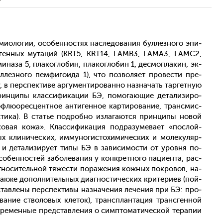
и­оло­гии, осо­бен­ностях нас­ле­дова­ния бул­лезно­го эпи­
ых ген­ных му­таций (KRT5, KRT14, LAMB3, LAMA3, LAMC2,
и­наза 5, пла­ког­ло­бин, пла­ког­ло­бин 1, дес­мопла­кин, эк­
­лезно­го пем­фи­го­ида 1), что поз­во­ля­ет про­вес­ти пре­
 в пер­спек­ти­ве ар­гу­мен­ти­рован­но наз­на­чать тар­гетную
рин­ци­пы клас­си­фика­ции БЭ, по­мога­ющие де­тали­зиро­
оф­лю­орес­цен­тное ан­ти­ген­ное кар­ти­рова­ние, тран­смис­
и­ка). В статье под­робно из­ла­га­ют­ся прин­ци­пы но­вой
овая ко­жа». Клас­си­фика­ция под­ра­зуме­ва­ет «пос­лой­
х кли­ничес­ких, им­му­ногис­то­хими­чес­ких и мо­леку­ляр­
ий и де­тали­зиру­ет ти­пы БЭ в за­виси­мос­ти от уров­ня по­
о­бен­ностей за­боле­вания у кон­крет­но­го па­ци­ен­та, рас­
т­но­ситель­ной тя­жес­ти по­раже­ния кож­ных пок­ро­вов, на­
ак­же до­пол­ни­тель­ных ди­аг­ности­чес­ких кри­тери­ев (пой­
став­ле­ны пер­спек­ти­вы наз­на­чения ле­чения при БЭ: про­
о­вание ство­ловых кле­ток), транс­план­та­ция тран­сген­ной
в­ре­мен­ные пред­став­ле­ния о сим­пто­мати­чес­кой те­рапии