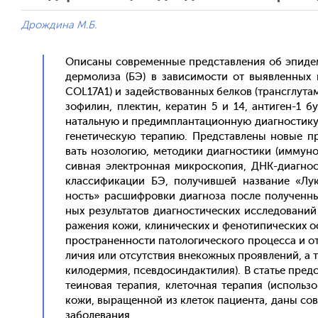
Дрождина М.Б.
Опи­саны сов­ре­мен­ные пред­став­ле­ния об эпи­дем
дер­мо­лиза (БЭ) в за­виси­мос­ти от вы­яв­ленн
COL17A1) и за­дей­ство­ван­ных бел­ков (транс­глу­там
зо­филин, плек­тин, ке­ратин 5 и 14, ан­ти­ген-1 бул
наталь­ную и пре­дим­план­та­ци­он­ную ди­аг­ности­ку,
ге­нети­чес­кую те­рапию. Пред­став­ле­ны но­вые п
вать но­золо­гию, ме­тоди­ки ди­аг­ности­ки (им­му­н
сивная элек­трон­ная мик­роско­пия, ДНК-ди­аг­ност
клас­си­фика­ции БЭ, по­лучив­шей наз­ва­ние «Лу­к
ность» рас­шифров­ки ди­аг­но­за пос­ле по­лучен­ны
ных ре­зуль­та­тов ди­аг­ности­чес­ких ис­сле­дова­н
раже­ния ко­жи, кли­ничес­ких и фе­ноти­пичес­ких ос
простра­нен­ности па­толо­гичес­ко­го про­цес­са и о
личия или от­сутс­твия вне­кож­ных про­яв­ле­ний, а т
ки­лодер­мия, псев­до­син­дакти­лия). В статье пред­
те­ино­вая те­рапия, кле­точ­ная те­рапия (ис­поль­з
ко­жи, вы­ращен­ной из кле­ток па­ци­ен­та, да­ны со
за­боле­вания.