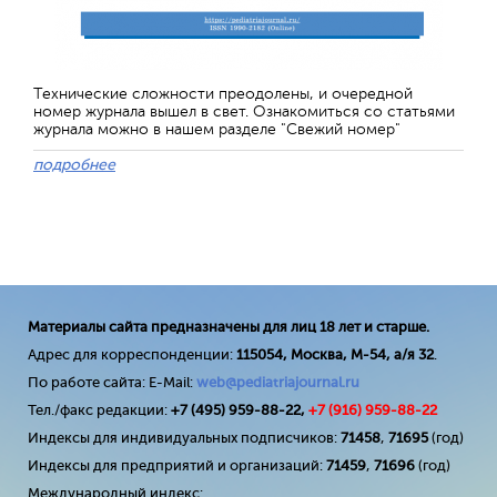
Технические сложности преодолены, и очередной
номер журнала вышел в свет. Ознакомиться со статьями
журнала можно в нашем разделе "Свежий номер"
подробнее
Материалы сайта предназначены для лиц 18 лет и старше.
Адрес для корреспонденции:
115054, Москва, М-54, а/я 32
.
По работе сайта: E-Mail:
web@pediatriajournal.ru
Тел./факс редакции:
+7 (495) 959-88-22,
+7 (
916
) 959-88-22
Индексы для индивидуальных подписчиков:
71458
,
71695
(год)
Индексы для предприятий и организаций:
71459
,
71696
(год)
Международный индекс: