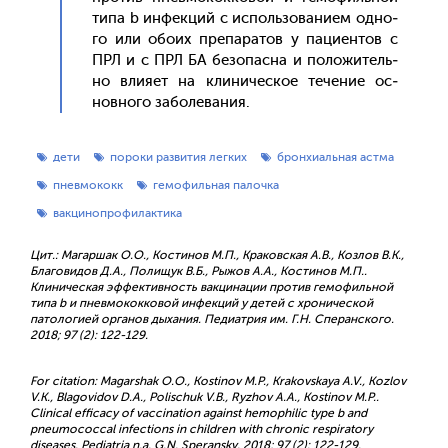
ти­па b ин­фекций с ис­поль­зо­вани­ем од­но­
го или обо­их пре­пара­тов у па­ци­ен­тов с
ПРЛ и с ПРЛ БА бе­зопас­на и по­ложи­тель­
но вли­яет на кли­ничес­кое те­чение ос­
новно­го за­боле­вания.
дети
пороки развития легких
бронхиальная астма
пневмококк
гемофильная палочка
вакцинопрофилактика
Цит.: Магаршак О.О., Костинов М.П., Краковская А.В., Козлов В.К.,
Благовидов Д.А., Полищук В.Б., Рыжов А.А., Костинов М.П..
Клиническая эффективность вакцинации против гемофильной
типа b и пневмококковой инфекций у детей с хронической
патологией органов дыхания. Педиатрия им. Г.Н. Сперанского.
2018; 97 (2): 122-129.
For citation: Magarshak O.O., Kostinov M.P., Krakovskaya A.V., Kozlov
V.K., Blagovidov D.A., Polischuk V.B., Ryzhov A.A., Kostinov M.P..
Clinical efficacy of vaccination against hemophilic type b and
pneumococcal infections in children with chronic respiratory
diseases. Pediatria n.a. G.N. Speransky. 2018; 97 (2): 122-129.