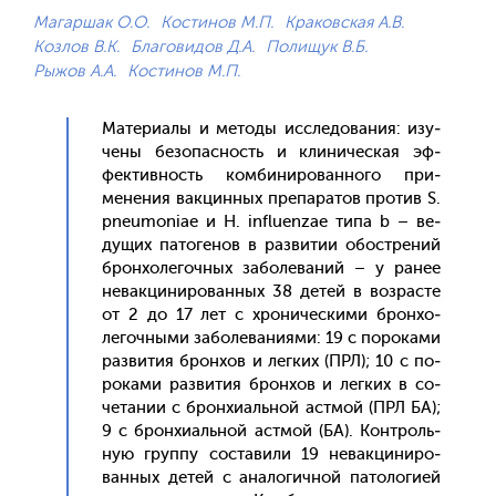
Магаршак О.О.
Костинов М.П.
Краковская А.В.
Козлов В.К.
Благовидов Д.А.
Полищук В.Б.
Рыжов А.А.
Костинов М.П.
Ма­тери­алы и ме­тоды ис­сле­дова­ния: изу­
чены бе­зопас­ность и кли­ничес­кая эф­
фектив­ность ком­би­ниро­ван­но­го при­
мене­ния вак­цинных пре­пара­тов про­тив S.
pneumoniae и H. influenzae ти­па b – ве­
дущих па­тоге­нов в раз­ви­тии обос­тре­ний
брон­хо­легоч­ных за­боле­ваний – у ра­нее
не­вак­ци­ниро­ван­ных 38 де­тей в воз­расте
от 2 до 17 лет с хро­ничес­ки­ми брон­хо­
легоч­ны­ми за­боле­вани­ями: 19 с по­рока­ми
раз­ви­тия брон­хов и лег­ких (ПРЛ); 10 с по­
рока­ми раз­ви­тия брон­хов и лег­ких в со­
чета­нии с брон­хи­аль­ной ас­тмой (ПРЛ БА);
9 с брон­хи­аль­ной ас­тмой (БА). Кон­троль­
ную груп­пу сос­та­вили 19 не­вак­ци­ниро­
ван­ных де­тей с ана­логич­ной па­толо­ги­ей