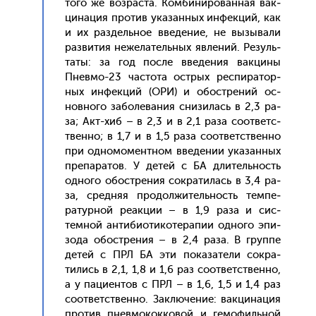
то­го же воз­раста. Ком­би­ниро­ван­ная вак­
ци­нация про­тив ука­зан­ных ин­фекций, как
и их раз­дель­ное вве­дение, не вы­зыва­ли
раз­ви­тия не­жела­тель­ных яв­ле­ний. Ре­зуль­
та­ты: за год пос­ле вве­дения вак­ци­ны
Пнев­мо-23 час­то­та ос­трых рес­пи­ратор­
ных ин­фекций (ОРИ) и обос­тре­ний ос­
новно­го за­боле­вания сни­зилась в 2,3 ра­
за; Акт-хиб – в 2,3 и в 2,1 ра­за со­от­ветс­
твен­но; в 1,7 и в 1,5 ра­за со­от­ветс­твен­но
при од­но­момен­тном вве­дении ука­зан­ных
пре­пара­тов. У де­тей с БА дли­тель­ность
од­но­го обос­тре­ния сок­ра­тилась в 3,4 ра­
за, сред­няя про­дол­жи­тель­ность тем­пе­
ратур­ной ре­ак­ции – в 1,9 ра­за и сис­
темной ан­ти­би­оти­коте­рапии од­но­го эпи­
зода обос­тре­ния – в 2,4 ра­за. В груп­пе
де­тей с ПРЛ БА эти по­каза­тели сок­ра­
тились в 2,1, 1,8 и 1,6 раз со­от­ветс­твен­но,
а у па­ци­ен­тов с ПРЛ – в 1,6, 1,5 и 1,4 раз
со­от­ветс­твен­но. Зак­лю­чение: вак­ци­нация
про­тив пнев­мо­кок­ко­вой и ге­мофиль­ной