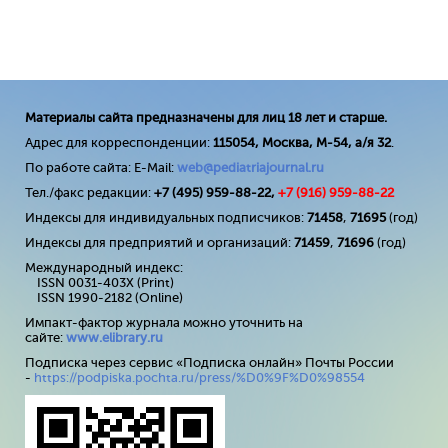
Материалы сайта предназначены для лиц 18 лет и старше.
Адрес для корреспонденции:
115054, Москва, М-54, а/я 32
.
По работе сайта: E-Mail:
web@pediatriajournal.ru
Тел./факс редакции:
+7 (495) 959-88-22,
+7 (
916
) 959-88-22
Индексы для индивидуальных подписчиков:
71458
,
71695
(год)
Индексы для предприятий и организаций:
71459
,
71696
(год)
Международный индекс:
ISSN 0031-403X (Print)
ISSN 1990-2182 (Online)
Импакт-фактор журнала можно уточнить на
сайте:
www
.
elibrary
.
ru
Подписка через сервис «Подписка онлайн» Почты России
-
https://podpiska.pochta.ru/press/%D0%9F%D0%98554