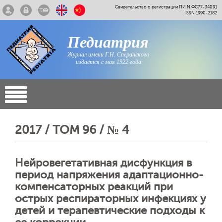
Свидетельство о регистрации ПИ N ФС77-34091
ISSN 1990-2182
Педиатрия
Журнал имени Г.Н. Сперанского
издается с мая 1922 года
2017 / ТОМ 96 / № 4
Нейровегетативная дисфункция в
период напряжения адаптационно-
компенсаторных реакций при
острых респираторных инфекциях у
детей и терапевтические подходы к