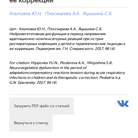
ее коррекции
Хлыповка Ю.Н.
Плоскирева А.А.
Яцышина С.Б.
Цит.: Хлыповка Ю.Н., Плоскирева А.А., Яцышина С.Б..
Нейровегетативная дисфункция в период напряжения
адаптационно-компенсаторных реакций при острых
респираторных инфекциях у детей и терапевтические подходы к
ее коррекции. Педиатрия им. Г.Н. Сперанского. 2017; 96 (4).
For citation: Hlyipovka YU.N., Ploskireva A.A., YAtsyishina S.B..
Neurovegetative dysfunction in the period of
adaptationcompensatory reactions tension during acute respiratory
infections in children and its therapeutic correction. Pediatria n.a.
G.N. Speransky. 2017; 96 (4).
Загрузить PDF-файл со статьей
Вернуться к списку