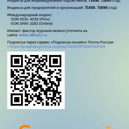
Индексы для индивидуальных подписчиков:
71458
,
71695
(год)
Индексы для предприятий и организаций:
71459
,
71696
(год)
Международный индекс:
ISSN 0031-403X (Print)
ISSN 1990-2182 (Online)
Импакт-фактор журнала можно уточнить на
сайте:
www
.
elibrary
.
ru
Подписка через сервис «Подписка онлайн» Почты России
-
https://podpiska.pochta.ru/press/%D0%9F%D0%98554