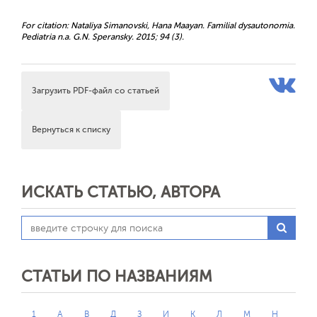
For citation: Nataliya Simanovski, Hana Maayan. Familial dysautonomia.
Pediatria n.a. G.N. Speransky. 2015; 94 (3).
Загрузить PDF-файл со статьей
Вернуться к списку
ИСКАТЬ СТАТЬЮ, АВТОРА
СТАТЬИ ПО НАЗВАНИЯМ
1
А
В
Д
З
И
К
Л
М
Н