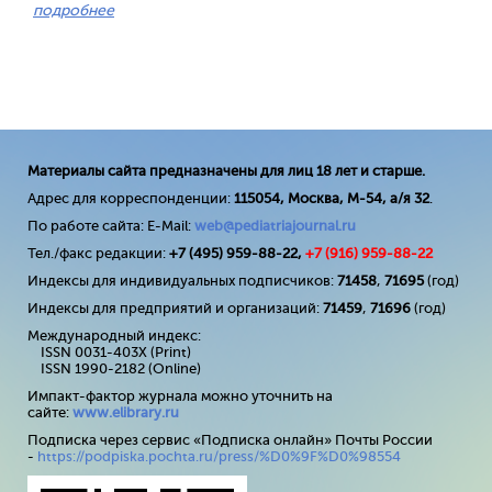
подробнее
Материалы сайта предназначены для лиц 18 лет и старше.
Адрес для корреспонденции:
115054, Москва, М-54, а/я 32
.
По работе сайта: E-Mail:
web@pediatriajournal.ru
Тел./факс редакции:
+7 (495) 959-88-22,
+7 (
916
) 959-88-22
Индексы для индивидуальных подписчиков:
71458
,
71695
(год)
Индексы для предприятий и организаций:
71459
,
71696
(год)
Международный индекс:
ISSN 0031-403X (Print)
ISSN 1990-2182 (Online)
Импакт-фактор журнала можно уточнить на
сайте:
www
.
elibrary
.
ru
Подписка через сервис «Подписка онлайн» Почты России
-
https://podpiska.pochta.ru/press/%D0%9F%D0%98554