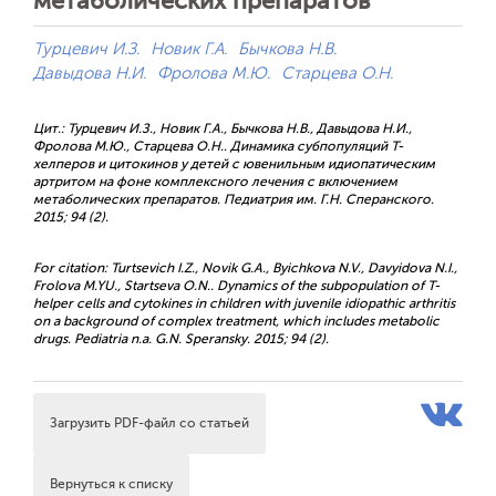
метаболических препаратов
Турцевич И.З.
Новик Г.А.
Бычкова Н.В.
Давыдова Н.И.
Фролова М.Ю.
Старцева О.Н.
Цит.: Турцевич И.З., Новик Г.А., Бычкова Н.В., Давыдова Н.И.,
Фролова М.Ю., Старцева О.Н.. Динамика субпопуляций Т-
хелперов и цитокинов у детей с ювенильным идиопатическим
артритом на фоне комплексного лечения с включением
метаболических препаратов. Педиатрия им. Г.Н. Сперанского.
2015; 94 (2).
For citation: Turtsevich I.Z., Novik G.A., Byichkova N.V., Davyidova N.I.,
Frolova M.YU., Startseva O.N.. Dynamics of the subpopulation of T-
helper cells and cytokines in children with juvenile idiopathic arthritis
on a background of complex treatment, which includes metabolic
drugs. Pediatria n.a. G.N. Speransky. 2015; 94 (2).
Загрузить PDF-файл со статьей
Вернуться к списку