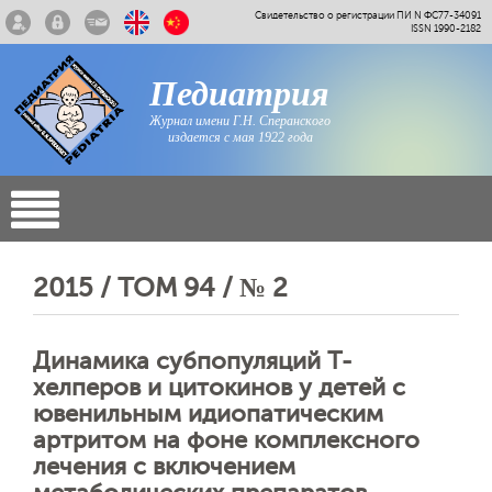
Свидетельство о регистрации ПИ N ФС77-34091
ISSN 1990-2182
Педиатрия
Журнал имени Г.Н. Сперанского
издается с мая 1922 года
2015 / ТОМ 94 / № 2
Динамика субпопуляций Т-
хелперов и цитокинов у детей с
ювенильным идиопатическим
артритом на фоне комплексного
лечения с включением