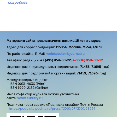
подробнее
Материалы сайта предназначены для лиц 18 лет и старше.
Адрес для корреспонденции:
115054, Москва, М-54, а/я 32
.
По работе сайта: E-Mail:
web@pediatriajournal.ru
Тел./факс редакции:
+7 (495) 959-88-22,
+7 (
916
) 959-88-22
Индексы для индивидуальных подписчиков:
71458
,
71695
(год)
Индексы для предприятий и организаций:
71459
,
71696
(год)
Международный индекс:
ISSN 0031-403X (Print)
ISSN 1990-2182 (Online)
Импакт-фактор журнала можно уточнить на
сайте:
www
.
elibrary
.
ru
Подписка через сервис «Подписка онлайн» Почты России
-
https://podpiska.pochta.ru/press/%D0%9F%D0%98554