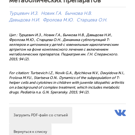
метаболических препаратов
Турцевич И.З.
Новик Г.А.
Бычкова Н.В.
Давыдова Н.И.
Фролова М.Ю.
Старцева О.Н.
Цит.: Турцевич И.З., Новик Г.А., Бычкова Н.В., Давыдова Н.И.,
Фролова М.Ю., Старцева О.Н.. Динамика субпопуляций Т-
хелперов и цитокинов у детей с ювенильным идиопатическим
артритом на фоне комплексного лечения с включением
метаболических препаратов. Педиатрия им. Г.Н. Сперанского.
2015; 94 (2).
For citation: Turtsevich I.Z., Novik G.A., Byichkova N.V., Davyidova N.I.,
Frolova M.YU., Startseva O.N.. Dynamics of the subpopulation of T-
helper cells and cytokines in children with juvenile idiopathic arthritis
on a background of complex treatment, which includes metabolic
drugs. Pediatria n.a. G.N. Speransky. 2015; 94 (2).
Загрузить PDF-файл со статьей
Вернуться к списку