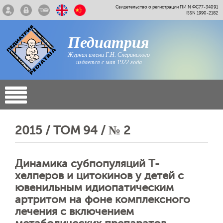
Свидетельство о регистрации ПИ N ФС77-34091
ISSN 1990-2182
Педиатрия
Журнал имени Г.Н. Сперанского
издается с мая 1922 года
2015 / ТОМ 94 / № 2
Динамика субпопуляций Т-
хелперов и цитокинов у детей с
ювенильным идиопатическим
артритом на фоне комплексного
лечения с включением