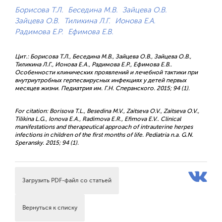
Борисова Т.Л.
Беседина М.В.
Зайцева О.В.
Зайцева О.В.
Тиликина Л.Г.
Ионова Е.А.
Радимова Е.Р.
Ефимова Е.В.
Цит.: Борисова Т.Л., Беседина М.В., Зайцева О.В., Зайцева О.В.,
Тиликина Л.Г., Ионова Е.А., Радимова Е.Р., Ефимова Е.В..
Особенности клинических проявлений и лечебной тактики при
внутриутробных герпесвирусных инфекциях у детей первых
месяцев жизни. Педиатрия им. Г.Н. Сперанского. 2015; 94 (1).
For citation: Borisova T.L., Besedina M.V., Zaitseva O.V., Zaitseva O.V.,
Tilikina L.G., Ionova E.A., Radimova E.R., Efimova E.V.. Clinical
manifestations and therapeutical approach of intrauterine herpes
infections in children of the first months of life. Pediatria n.a. G.N.
Speransky. 2015; 94 (1).
Загрузить PDF-файл со статьей
Вернуться к списку