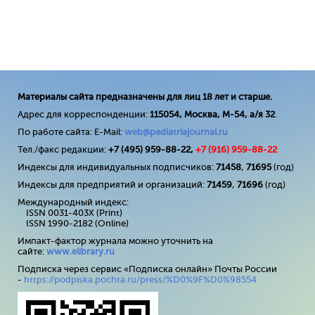
Материалы сайта предназначены для лиц 18 лет и старше.
Адрес для корреспонденции:
115054, Москва, М-54, а/я 32
.
По работе сайта: E-Mail:
web@pediatriajournal.ru
Тел./факс редакции:
+7 (495) 959-88-22,
+7 (
916
) 959-88-22
Индексы для индивидуальных подписчиков:
71458
,
71695
(год)
Индексы для предприятий и организаций:
71459
,
71696
(год)
Международный индекс:
ISSN 0031-403X (Print)
ISSN 1990-2182 (Online)
Импакт-фактор журнала можно уточнить на
сайте:
www
.
elibrary
.
ru
Подписка через сервис «Подписка онлайн» Почты России
-
https://podpiska.pochta.ru/press/%D0%9F%D0%98554