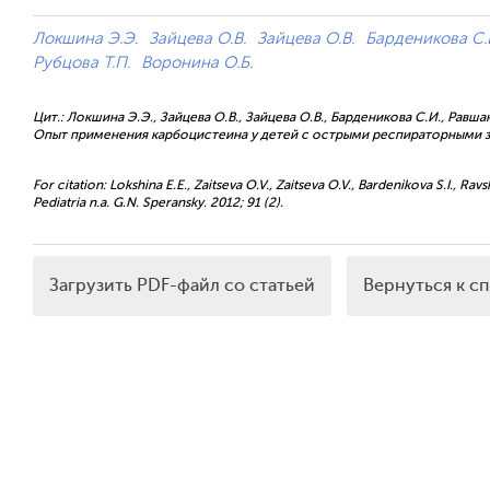
Локшина Э.Э.
Зайцева О.В.
Зайцева О.В.
Барденикова С.
Рубцова Т.П.
Воронина О.Б.
Цит.: Локшина Э.Э., Зайцева О.В., Зайцева О.В., Барденикова С.И., Равша
Опыт применения карбоцистеина у детей с острыми респираторными забо
For citation: Lokshina E.E., Zaitseva O.V., Zaitseva O.V., Bardenikova S.I., Ra
Pediatria n.a. G.N. Speransky. 2012; 91 (2).
Загрузить PDF-файл со статьей
Вернуться к с