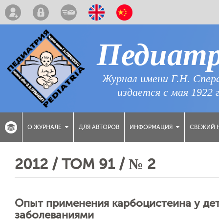
Педиат
Журнал имени Г.Н. Спер
издается с мая 1922 
ДЛЯ АВТОРОВ
СВЕЖИЙ 
О ЖУРНАЛЕ
ИНФОРМАЦИЯ
2012 / ТОМ 91 / № 2
Опыт применения карбоцистеина у де
заболеваниями