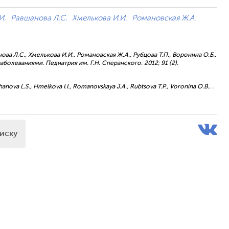
И.
Равшанова Л.С.
Хмелькова И.И.
Романовская Ж.А.
нова Л.С., Хмелькова И.И., Романовская Ж.А., Рубцова Т.П., Воронина О.Б..
леваниями. Педиатрия им. Г.Н. Сперанского. 2012; 91 (2).
vshanova L.S., Hmelkova I.I., Romanovskaya J.A., Rubtsova T.P., Voronina O.B.. .
писку