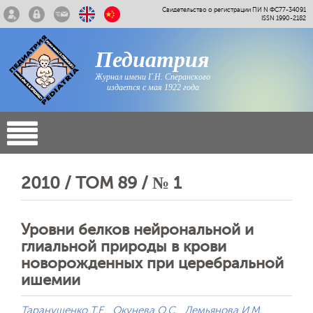
Свидетельство о регистрации ПИ N ФС77-34091
ISSN 1990-2182
Педиатрия
Журнал имени Г.Н. Сперанского
издается с мая 1922 года
2010 / ТОМ 89 / № 1
Уровни белков нейрональной и
глиальной природы в крови
новорожденных при церебральной
ишемии
Таранушенко Т.Е.
Окунева О.С.
Демьянова И.М.