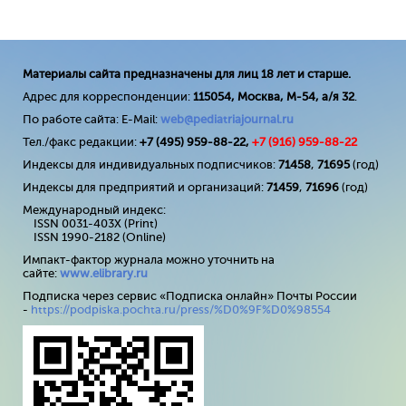
Материалы сайта предназначены для лиц 18 лет и старше.
Адрес для корреспонденции:
115054, Москва, М-54, а/я 32
.
По работе сайта: E-Mail:
web@pediatriajournal.ru
Тел./факс редакции:
+7 (495) 959-88-22,
+7 (
916
) 959-88-22
Индексы для индивидуальных подписчиков:
71458
,
71695
(год)
Индексы для предприятий и организаций:
71459
,
71696
(год)
Международный индекс:
ISSN 0031-403X (Print)
ISSN 1990-2182 (Online)
Импакт-фактор журнала можно уточнить на
сайте:
www
.
elibrary
.
ru
Подписка через сервис «Подписка онлайн» Почты России
-
https://podpiska.pochta.ru/press/%D0%9F%D0%98554