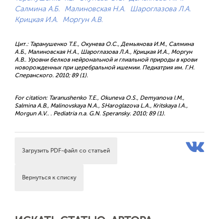
Салмина А.Б.
Малиновская Н.А.
Шароглазова Л.А.
Крицкая И.А.
Моргун А.В.
Цит.: Таранушенко Т.Е., Окунева О.С., Демьянова И.М., Салмина
А.Б., Малиновская Н.А., Шароглазова Л.А., Крицкая И.А., Моргун
А.В.. Уровни белков нейрональной и глиальной природы в крови
новорожденных при церебральной ишемии. Педиатрия им. Г.Н.
Сперанского. 2010; 89 (1).
For citation: Taranushenko T.E., Okuneva O.S., Demyanova I.M.,
Salmina A.B., Malinovskaya N.A., SHaroglazova L.A., Kritskaya I.A.,
Morgun A.V.. . Pediatria n.a. G.N. Speransky. 2010; 89 (1).
Загрузить PDF-файл со статьей
Вернуться к списку