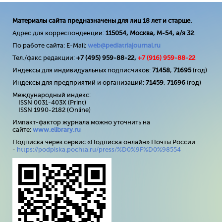
Материалы сайта предназначены для лиц 18 лет и старше.
Адрес для корреспонденции:
115054, Москва, М-54, а/я 32
.
По работе сайта: E-Mail:
web@pediatriajournal.ru
Тел./факс редакции:
+7 (495) 959-88-22,
+7 (
916
) 959-88-22
Индексы для индивидуальных подписчиков:
71458
,
71695
(год)
Индексы для предприятий и организаций:
71459
,
71696
(год)
Международный индекс:
ISSN 0031-403X (Print)
ISSN 1990-2182 (Online)
Импакт-фактор журнала можно уточнить на
сайте:
www
.
elibrary
.
ru
Подписка через сервис «Подписка онлайн» Почты России
-
https://podpiska.pochta.ru/press/%D0%9F%D0%98554