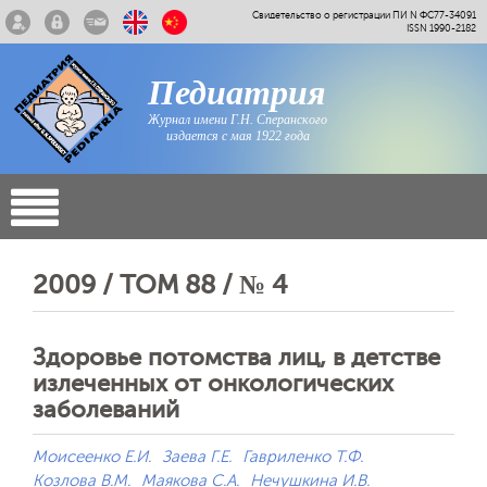
Свидетельство о регистрации ПИ N ФС77-34091
ISSN 1990-2182
Педиатрия
Журнал имени Г.Н. Сперанского
издается с мая 1922 года
2009 / ТОМ 88 / № 4
Здоровье потомства лиц, в детстве
излеченных от онкологических
заболеваний
Моисеенко Е.И.
Заева Г.Е.
Гавриленко Т.Ф.
Козлова В.М.
Маякова С.А.
Нечушкина И.В.