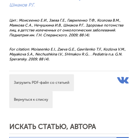
Шмаков Р.Г.
Цит.: Моисеенко Е.И., Заева Г.Е., Гавриленко Т.Ф., Козлова В.М.,
Маякова С.А., Нечушкина И.В., Шмаков Р.Г.. Здоровье потомства
лиц, в детстве излеченных от онкологических заболеваний.
Педиатрия им. Г.Н. Сперанского. 2009; 88 (4).
For citation: Moiseenko E.I., Zaeva G.E., Gavrilenko T.F., Kozlova V.M.,
Mayakova S.A., Nechushkina I.V., SHmakov R.G.. . Pediatria n.a. G.N.
Speransky. 2009; 88 (4).
Загрузить PDF-файл со статьей
Вернуться к списку
ИСКАТЬ СТАТЬЮ, АВТОРА