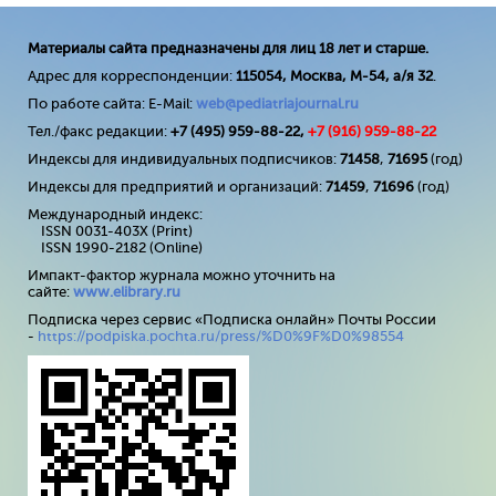
Материалы сайта предназначены для лиц 18 лет и старше.
Адрес для корреспонденции:
115054, Москва, М-54, а/я 32
.
По работе сайта: E-Mail:
web@pediatriajournal.ru
Тел./факс редакции:
+7 (495) 959-88-22,
+7 (
916
) 959-88-22
Индексы для индивидуальных подписчиков:
71458
,
71695
(год)
Индексы для предприятий и организаций:
71459
,
71696
(год)
Международный индекс:
ISSN 0031-403X (Print)
ISSN 1990-2182 (Online)
Импакт-фактор журнала можно уточнить на
сайте:
www
.
elibrary
.
ru
Подписка через сервис «Подписка онлайн» Почты России
-
https://podpiska.pochta.ru/press/%D0%9F%D0%98554