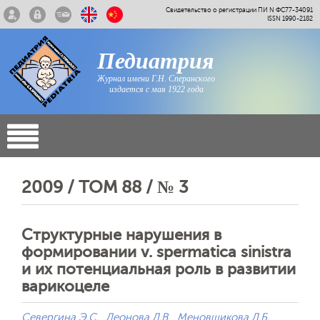
Свидетельство о регистрации ПИ N ФС77-34091
ISSN 1990-2182
Педиатрия
Журнал имени Г.Н. Сперанского
издается с мая 1922 года
2009 / ТОМ 88 / № 3
Структурные нарушения в
формировании v. spermatica sinistra
и их потенциальная роль в развитии
варикоцеле
Севергина Э.С.
Леонова Л.В.
Меновщикова Л.Б.