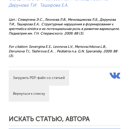
Дерунова Т.И.
Таширова Е.А.
Цит.: Севергина Э.С., Леонова Л.В., Меновщикова Л.Б., Дерунова
Т.И., Таширова Е.А.. Структурные нарушения в формировании v.
spermatica sinistra и их потенциальная роль в развитии варикоцеле.
Педиатрия им. Г.Н. Сперанского. 2009; 88 (3).
For citation: Severgina E.S., Leonova L.V., Menovschikova L.B.,
Derunova T.I., Tashirova E.A.. . Pediatria n.a. G.N. Speransky. 2009; 88
(3).
Загрузить PDF-файл со статьей
Вернуться к списку
ИСКАТЬ СТАТЬЮ, АВТОРА