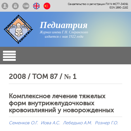
Свидетельство о регистрации ПИ N ФС77-34091
ISSN 1990-2182
Педиатрия
Журнал имени Г.Н. Сперанского
издается с мая 1922 года
2008 / ТОМ 87 / № 1
Комплексное лечение тяжелых
форм внутрижелудочковых
кровоизлияний у новорожденных
Семенков О.Г.
Иова А.С.
Лебедько А.М.
Рознер Г.О.