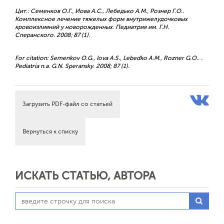
Цит.: Семенков О.Г., Иова А.С., Лебедько А.М., Рознер Г.О..
Комплексное лечение тяжелых форм внутрижелудочковых
кровоизлияний у новорожденных. Педиатрия им. Г.Н.
Сперанского. 2008; 87 (1).
For citation: Semenkov O.G., Iova A.S., Lebedko A.M., Rozner G.O.. .
Pediatria n.a. G.N. Speransky. 2008; 87 (1).
Загрузить PDF-файл со статьей
Вернуться к списку
ИСКАТЬ СТАТЬЮ, АВТОРА