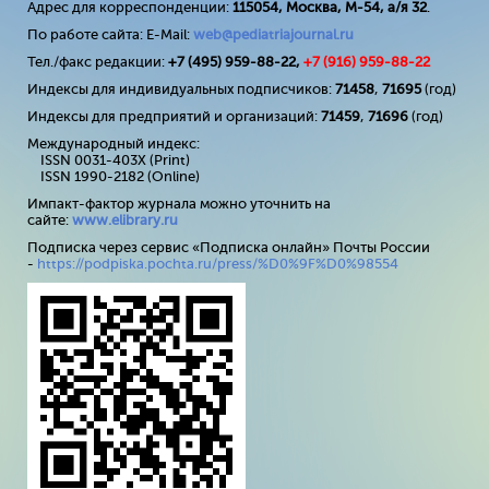
Адрес для корреспонденции:
115054, Москва, М-54, а/я 32
.
По работе сайта: E-Mail:
web@pediatriajournal.ru
Тел./факс редакции:
+7 (495) 959-88-22,
+7 (
916
) 959-88-22
Индексы для индивидуальных подписчиков:
71458
,
71695
(год)
Индексы для предприятий и организаций:
71459
,
71696
(год)
Международный индекс:
ISSN 0031-403X (Print)
ISSN 1990-2182 (Online)
Импакт-фактор журнала можно уточнить на
сайте:
www
.
elibrary
.
ru
Подписка через сервис «Подписка онлайн» Почты России
-
https://podpiska.pochta.ru/press/%D0%9F%D0%98554