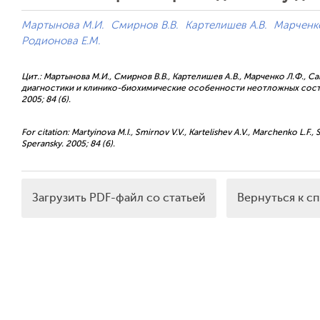
Мартынова М.И.
Смирнов В.В.
Картелишев А.В.
Марченко
Родионова Е.М.
Цит.: Мартынова М.И., Смирнов В.В., Картелишев А.В., Марченко Л.Ф., Сап
диагностики и клинико-биохимические особенности неотложных состоя
2005; 84 (6).
For citation: Martyinova M.I., Smirnov V.V., Kartelishev A.V., Marchenko L.F., Sa
Speransky. 2005; 84 (6).
Загрузить PDF-файл со статьей
Вернуться к с