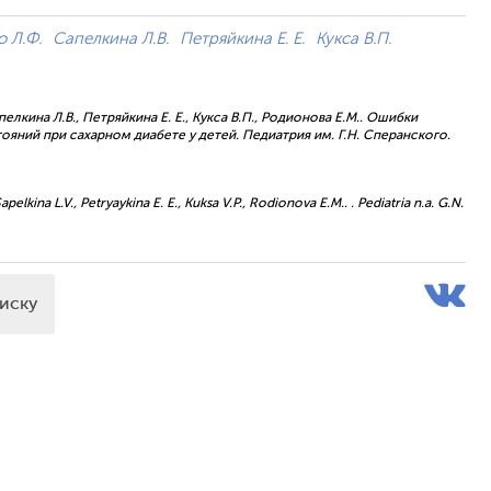
 Л.Ф.
Сапелкина Л.В.
Петряйкина Е. Е.
Кукса В.П.
елкина Л.В., Петряйкина Е. Е., Кукса В.П., Родионова Е.М.. Ошибки
ний при сахарном диабете у детей. Педиатрия им. Г.Н. Сперанского.
pelkina L.V., Petryaykina E. E., Kuksa V.P., Rodionova E.M.. . Pediatria n.a. G.N.
писку