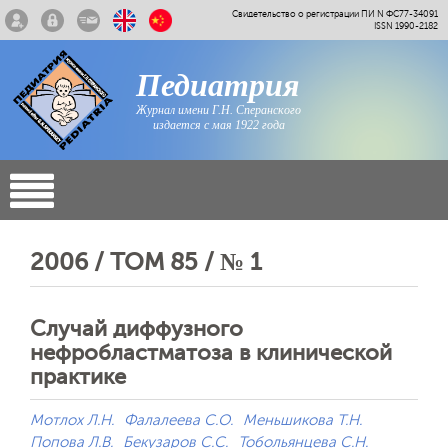
Свидетельство о регистрации ПИ N ФС77-34091
ISSN 1990-2182
Педиатрия
Журнал имени Г.Н. Сперанского
издается с мая 1922 года
2006 / ТОМ 85 / № 1
Случай диффузного
нефробластматоза в клинической
практике
Мотлох Л.Н.
Фалалеева С.О.
Меньшикова Т.Н.
Попова Л.В.
Бекузаров С.С.
Тобольянцева С.Н.