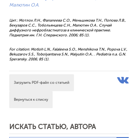
Малютин О.А.
Цит.: Мотлох Л.Н., Фалалеева С.О., Меньшикова Т.Н., Попова Л.В.,
Бекузаров С.С., Тобольянцева С.Н., Малютин О.А.. Случай
диффузного нефробластматоза в клинической практике.
Педиатрия им. Г.Н. Сперанского. 2006; 85 (1).
For citation: Motloh L.N., Falaleeva S.O., Menshikova T.N., Popova L.V.,
Bekuzarov S.S., Tobolyantseva S.N., Malyutin O.A.. . Pediatria n.a. G.N.
Speransky. 2006; 85 (1).
Загрузить PDF-файл со статьей
Вернуться к списку
ИСКАТЬ СТАТЬЮ, АВТОРА