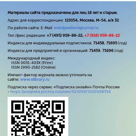
Материалы сайта предназначены для лиц 18 лет и старше.
Адрес для корреспонденции:
115054, Москва, М-54, а/я 32
.
По работе сайта: E-Mail:
web@pediatriajournal.ru
Тел./факс редакции:
+7 (495) 959-88-22,
+7 (
916
) 959-88-22
Индексы для индивидуальных подписчиков:
71458
,
71695
(год)
Индексы для предприятий и организаций:
71459
,
71696
(год)
Международный индекс:
ISSN 0031-403X (Print)
ISSN 1990-2182 (Online)
Импакт-фактор журнала можно уточнить на
сайте:
www
.
elibrary
.
ru
Подписка через сервис «Подписка онлайн» Почты России
-
https://podpiska.pochta.ru/press/%D0%9F%D0%98554