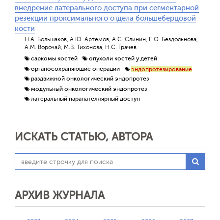
внедрение латерального доступа при сегментарной
резекции проксимального отдела большеберцовой
кости
Н.А. Большаков, А.Ю. Артёмов, А.С. Слинин, Е.О. Бездольнова,
А.М. Ворочай, М.В. Тихонова, Н.С. Грачев
саркомы костей
опухоли костей у детей
органосохраняющие операции
эндопротезирование
раздвижной онкологический эндопротез
модульный онкологический эндопротез
латеральный парапателлярный доступ
ИСКАТЬ СТАТЬЮ, АВТОРА
АРХИВ ЖУРНАЛА