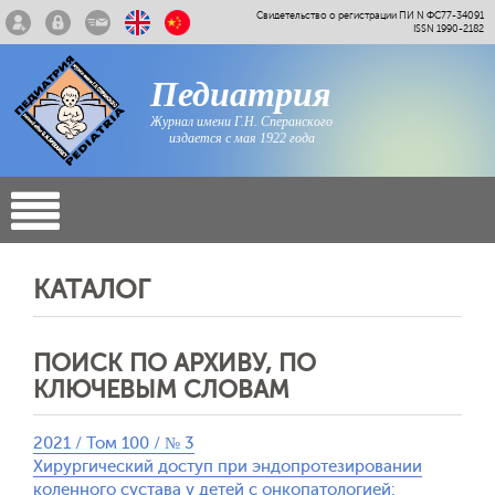
Свидетельство о регистрации ПИ N ФС77-34091
ISSN 1990-2182
Педиатрия
Журнал имени Г.Н. Сперанского
издается с мая 1922 года
КАТАЛОГ
ПОИСК ПО АРХИВУ, ПО
КЛЮЧЕВЫМ СЛОВАМ
2021 / Том 100 / № 3
Хирургический доступ при эндопротезировании
коленного сустава у детей с онкопатологией: