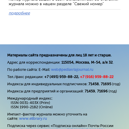
журнала можно в нашем разделе "Свежий номер"
подробнее
Материалы сайта предназначены для лиц 18 лет и старше.
Адрес для корреспонденции:
115054, Москва, М-54, а/я 32
.
По работе сайта: E-Mail:
web@pediatriajournal.ru
Тел./факс редакции:
+7 (495) 959-88-22,
+7 (
916
) 959-88-22
Индексы для индивидуальных подписчиков:
71458
,
71695
(год)
Индексы для предприятий и организаций:
71459
,
71696
(год)
Международный индекс:
ISSN 0031-403X (Print)
ISSN 1990-2182 (Online)
Импакт-фактор журнала можно уточнить на
сайте:
www
.
elibrary
.
ru
Подписка через сервис «Подписка онлайн» Почты России