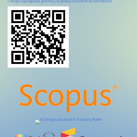
-
https://podpiska.pochta.ru/press/%D0%9F%D0%98554