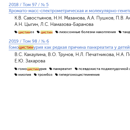
2018 / Том 97 / № 5
Хромато-масс-спектрометрическая и молекулярно-генет
К.В. Савостьянов, Н.Н. Мазанова, А.А. Пушков, П.В. 
А.Н. Цыгин, Л.С. Намазова-Баранова
оз
лизосомные болезни накопления
тан
цистин
цистин
2019 / Том 98 / № 6
Гомо
цистин
урия как редкая причина панкреатита у детей
В.С. Какаулина, В.О. Трунов, Н.Л. Печатникова, Н.А. П
Е.Ю. Захарова
гомо
урия
панкреатит
псевдокиста поджелудочной 
цистин
миопия
тромбоз
гипергомоцистеинемия