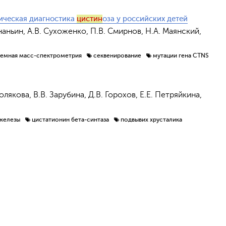
ическая диагностика
цистин
оза у российских детей
Ананьин, А.В. Сухоженко, П.В. Смирнов, Н.А. Маянский,
демная масс-спектрометрия
секвенирование
мутации гена CTNS
олякова, В.В. Зарубина, Д.В. Горохов, Е.Е. Петряйкина,
железы
цистатионин бета-синтаза
подвывих хрусталика