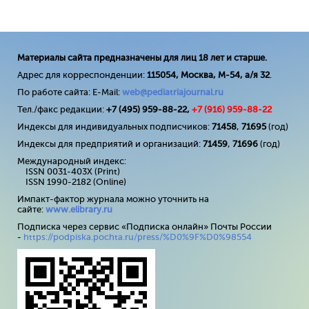
Материалы сайта предназначены для лиц 18 лет и старше.
Адрес для корреспонденции:
115054, Москва, М-54, а/я 32
.
По работе сайта: E-Mail:
web@pediatriajournal.ru
Тел./факс редакции:
+7 (495) 959-88-22,
+7 (
916
) 959-88-22
Индексы для индивидуальных подписчиков:
71458
,
71695
(год)
Индексы для предприятий и организаций:
71459
,
71696
(год)
Международный индекс:
ISSN 0031-403X (Print)
ISSN 1990-2182 (Online)
Импакт-фактор журнала можно уточнить на
сайте:
www
.
elibrary
.
ru
Подписка через сервис «Подписка онлайн» Почты России
-
https://podpiska.pochta.ru/press/%D0%9F%D0%98554