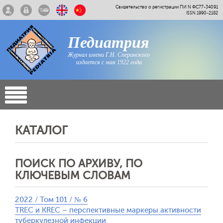
Свидетельство о регистрации ПИ N ФС77-34091
ISSN 1990-2182
Педиатрия
Журнал имени Г.Н. Сперанского
издается с мая 1922 года
КАТАЛОГ
ПОИСК ПО АРХИВУ, ПО
КЛЮЧЕВЫМ СЛОВАМ
2022 / Том 101 / № 6
TREC и KREC – перспективные маркеры активности
туберкулезной инфекции