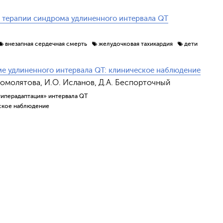
в терапии синдрома удлиненного интервала QT
внезапная сердечная смерть
желудочковая тахикардия
дети
е удлиненного интервала QT: клиническое наблюдение
. Комолятова, И.О. Исланов, Д.А. Беспорточный
гиперадаптация» интервала QT
ское наблюдение