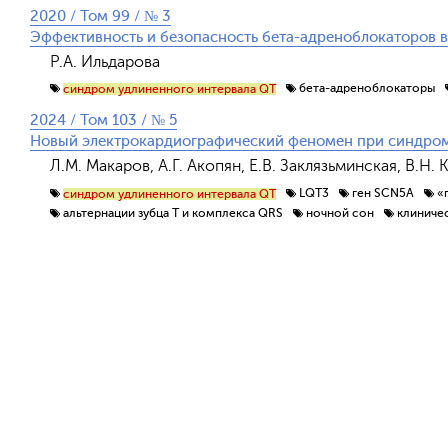
2020 / Том 99 / № 3
Эффективность и безопасность бета-адреноблокаторов 
Р.А. Ильдарова
бета-адреноблокаторы
синдром удлиненного интервала QT
2024 / Том 103 / № 5
Новый электрокардиографический феномен при синдром
Л.М. Макаров, А.Г. Акопян, Е.В. Заклязьминская, В.Н
LQT3
ген SCN5A
«
синдром удлиненного интервала QT
альтернации зубца Т и комплекса QRS
ночной сон
клиниче