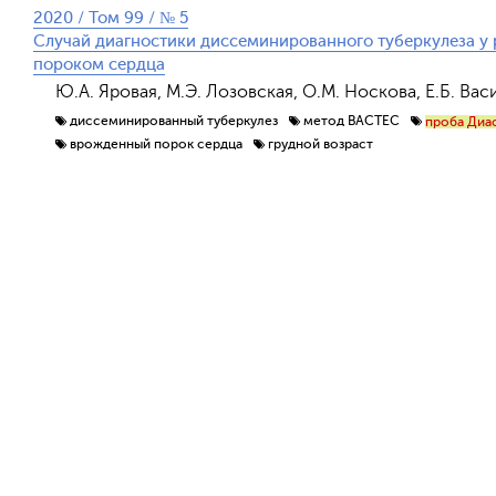
2020 / Том 99 / № 5
Случай диагностики диссеминированного туберкулеза у
пороком сердца
Ю.А. Яровая, М.Э. Лозовская, О.М. Носкова, Е.Б. Васи
диссеминированный туберкулез
метод BACTEC
проба Диа
врожденный порок сердца
грудной возраст