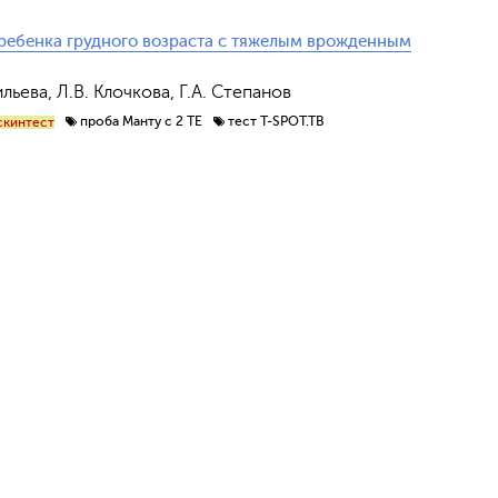
 ребенка грудного возраста с тяжелым врожденным
льева, Л.В. Клочкова, Г.А. Степанов
проба Манту с 2 ТЕ
тест T-SPOT.TB
скинтест