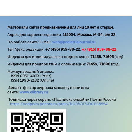
Материалы сайта предназначены для лиц 18 лет и старше.
Адрес для корреспонденции:
115054, Москва, М-54, а/я 32
.
По работе сайта: E-Mail:
web@pediatriajournal.ru
Тел./факс редакции:
+7 (495) 959-88-22,
+7 (
916
) 959-88-22
Индексы для индивидуальных подписчиков:
71458
,
71695
(год)
Индексы для предприятий и организаций:
71459
,
71696
(год)
Международный индекс:
ISSN 0031-403X (Print)
ISSN 1990-2182 (Online)
Импакт-фактор журнала можно уточнить на
сайте:
www
.
elibrary
.
ru
Подписка через сервис «Подписка онлайн» Почты России
-
https://podpiska.pochta.ru/press/%D0%9F%D0%98554