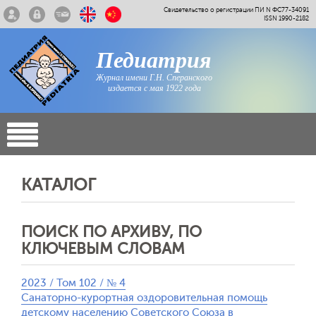
Свидетельство о регистрации ПИ N ФС77-34091
ISSN 1990-2182
Педиатрия
Журнал имени Г.Н. Сперанского
издается с мая 1922 года
КАТАЛОГ
ПОИСК ПО АРХИВУ, ПО
КЛЮЧЕВЫМ СЛОВАМ
2023 / Том 102 / № 4
Санаторно-курортная оздоровительная помощь
детскому населению Советского Союза в