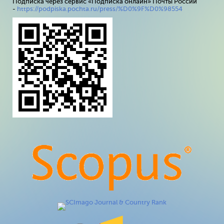
Подписка через сервис «Подписка онлайн» Почты России
-
https://podpiska.pochta.ru/press/%D0%9F%D0%98554