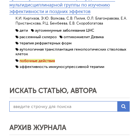
мультидисциплинарной группы по изучению
эффективности и поздних эффектов
К.И. Киргизов, Э.Ю. Волкова, С.В. Пилия, О.Л. Благонравова, Е.А.
Пристанскова, Р.Ц. Бембеева, Е.В. Скоробогатова
дети
аутоиммунные заболевания ЦНС
рассеянный склероз
оптикомиелит Девика
терапия рефрактерных форм
аутологичная трансплантация гемопоэтических стволовых
клеток
побочные действия
эффективность иммуносупрессивной терапии
ИСКАТЬ СТАТЬЮ, АВТОРА
АРХИВ ЖУРНАЛА