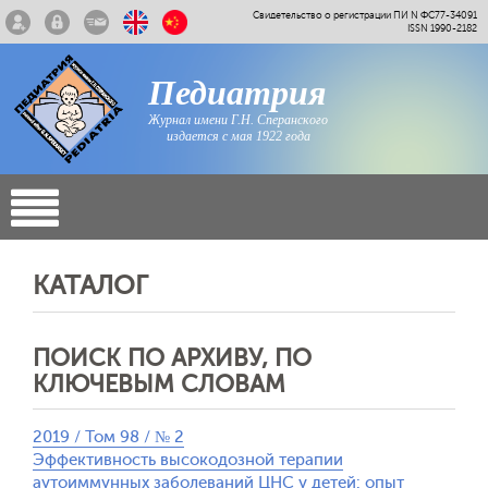
Свидетельство о регистрации ПИ N ФС77-34091
ISSN 1990-2182
Педиатрия
Журнал имени Г.Н. Сперанского
издается с мая 1922 года
КАТАЛОГ
ПОИСК ПО АРХИВУ, ПО
КЛЮЧЕВЫМ СЛОВАМ
2019 / Том 98 / № 2
Эффективность высокодозной терапии
аутоиммунных заболеваний ЦНС у детей: опыт