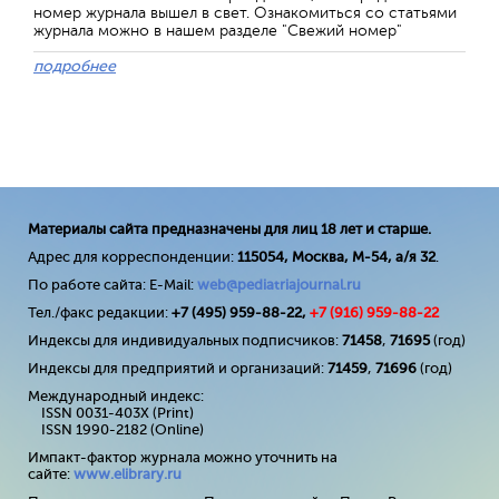
номер журнала вышел в свет. Ознакомиться со статьями
журнала можно в нашем разделе "Свежий номер"
подробнее
Материалы сайта предназначены для лиц 18 лет и старше.
Адрес для корреспонденции:
115054, Москва, М-54, а/я 32
.
По работе сайта: E-Mail:
web@pediatriajournal.ru
Тел./факс редакции:
+7 (495) 959-88-22,
+7 (
916
) 959-88-22
Индексы для индивидуальных подписчиков:
71458
,
71695
(год)
Индексы для предприятий и организаций:
71459
,
71696
(год)
Международный индекс:
ISSN 0031-403X (Print)
ISSN 1990-2182 (Online)
Импакт-фактор журнала можно уточнить на
сайте:
www
.
elibrary
.
ru