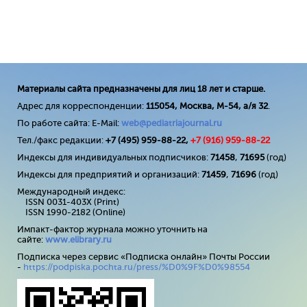
Материалы сайта предназначены для лиц 18 лет и старше.
Адрес для корреспонденции:
115054, Москва, М-54, а/я 32
.
По работе сайта: E-Mail:
web@pediatriajournal.ru
Тел./факс редакции:
+7 (495) 959-88-22,
+7 (
916
) 959-88-22
Индексы для индивидуальных подписчиков:
71458
,
71695
(год)
Индексы для предприятий и организаций:
71459
,
71696
(год)
Международный индекс:
ISSN 0031-403X (Print)
ISSN 1990-2182 (Online)
Импакт-фактор журнала можно уточнить на
сайте:
www
.
elibrary
.
ru
Подписка через сервис «Подписка онлайн» Почты России
-
https://podpiska.pochta.ru/press/%D0%9F%D0%98554