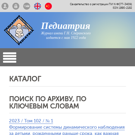
Свидетельство о регистрации ПИ N ФС77-34091
ISSN 1990-2182
Педиатрия
Журнал имени Г.Н. Сперанского
издается с мая 1922 года
КАТАЛОГ
ПОИСК ПО АРХИВУ, ПО
КЛЮЧЕВЫМ СЛОВАМ
2023 / Том 102 / № 1
Формирование системы динамического наблюдения
за детьми, рожденными раньше срока, как важная