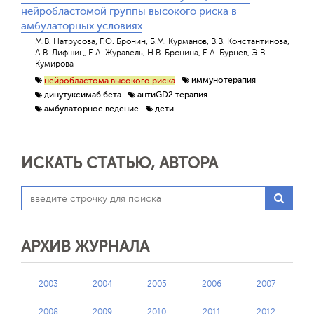
нейробластомой группы высокого риска в
амбулаторных условиях
М.В. Натрусова, Г.О. Бронин, Б.М. Курманов, В.В. Константинова,
А.В. Лифшиц, Е.А. Журавель, Н.В. Бронина, Е.А. Бурцев, Э.В.
Кумирова
иммунотерапия
нейробластома высокого риска
динутуксимаб бета
антиGD2 терапия
амбулаторное ведение
дети
ИСКАТЬ СТАТЬЮ, АВТОРА
АРХИВ ЖУРНАЛА
2003
2004
2005
2006
2007
2008
2009
2010
2011
2012