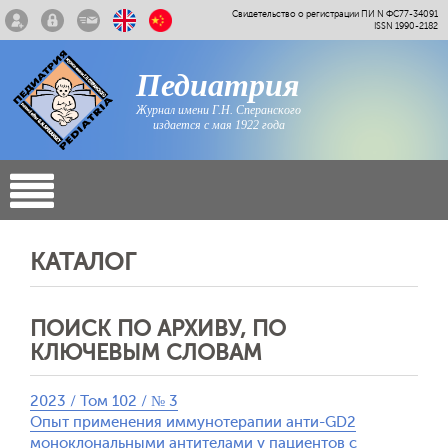
Свидетельство о регистрации ПИ N ФС77-34091
ISSN 1990-2182
Педиатрия
Журнал имени Г.Н. Сперанского
издается с мая 1922 года
КАТАЛОГ
ПОИСК ПО АРХИВУ, ПО
КЛЮЧЕВЫМ СЛОВАМ
2023 / Том 102 / № 3
Опыт применения иммунотерапии анти-GD2
моноклональными антителами у пациентов с