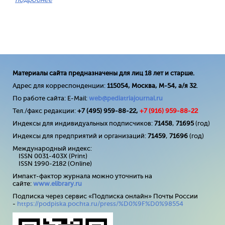
Материалы сайта предназначены для лиц 18 лет и старше.
Адрес для корреспонденции:
115054, Москва, М-54, а/я 32
.
По работе сайта: E-Mail:
web@pediatriajournal.ru
Тел./факс редакции:
+7 (495) 959-88-22,
+7 (
916
) 959-88-22
Индексы для индивидуальных подписчиков:
71458
,
71695
(год)
Индексы для предприятий и организаций:
71459
,
71696
(год)
Международный индекс:
ISSN 0031-403X (Print)
ISSN 1990-2182 (Online)
Импакт-фактор журнала можно уточнить на
сайте:
www
.
elibrary
.
ru
Подписка через сервис «Подписка онлайн» Почты России
-
https://podpiska.pochta.ru/press/%D0%9F%D0%98554