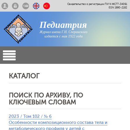
Свидетельство о регистрации ПИ N ФС77-34091
ISSN 1990-2182
Педиатрия
Журнал имени Г.Н. Сперанского
издается с мая 1922 года
КАТАЛОГ
ПОИСК ПО АРХИВУ, ПО
КЛЮЧЕВЫМ СЛОВАМ
2023 / Том 102 / № 6
Особенности композиционного состава тела и
метаболического профиля у детей с