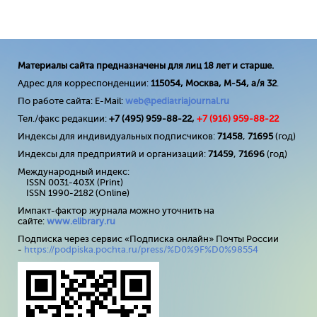
Материалы сайта предназначены для лиц 18 лет и старше.
Адрес для корреспонденции:
115054, Москва, М-54, а/я 32
.
По работе сайта: E-Mail:
web@pediatriajournal.ru
Тел./факс редакции:
+7 (495) 959-88-22,
+7 (
916
) 959-88-22
Индексы для индивидуальных подписчиков:
71458
,
71695
(год)
Индексы для предприятий и организаций:
71459
,
71696
(год)
Международный индекс:
ISSN 0031-403X (Print)
ISSN 1990-2182 (Online)
Импакт-фактор журнала можно уточнить на
сайте:
www
.
elibrary
.
ru
Подписка через сервис «Подписка онлайн» Почты России
-
https://podpiska.pochta.ru/press/%D0%9F%D0%98554