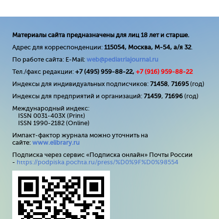
Материалы сайта предназначены для лиц 18 лет и старше.
Адрес для корреспонденции:
115054, Москва, М-54, а/я 32
.
По работе сайта: E-Mail:
web@pediatriajournal.ru
Тел./факс редакции:
+7 (495) 959-88-22,
+7 (
916
) 959-88-22
Индексы для индивидуальных подписчиков:
71458
,
71695
(год)
Индексы для предприятий и организаций:
71459
,
71696
(год)
Международный индекс:
ISSN 0031-403X (Print)
ISSN 1990-2182 (Online)
Импакт-фактор журнала можно уточнить на
сайте:
www
.
elibrary
.
ru
Подписка через сервис «Подписка онлайн» Почты России
-
https://podpiska.pochta.ru/press/%D0%9F%D0%98554