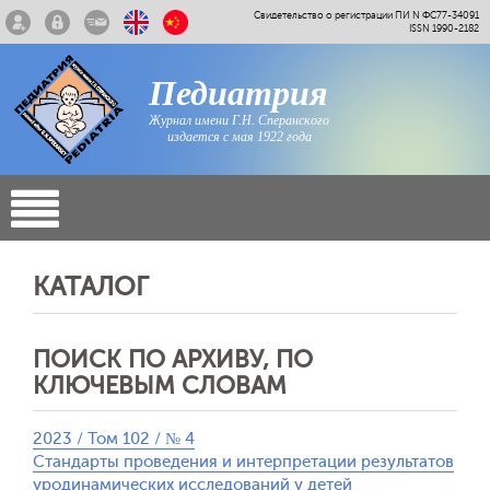
Свидетельство о регистрации ПИ N ФС77-34091
ISSN 1990-2182
Педиатрия
Журнал имени Г.Н. Сперанского
издается с мая 1922 года
КАТАЛОГ
ПОИСК ПО АРХИВУ, ПО
КЛЮЧЕВЫМ СЛОВАМ
2023 / Том 102 / № 4
Стандарты проведения и интерпретации результатов
уродинамических исследований у детей