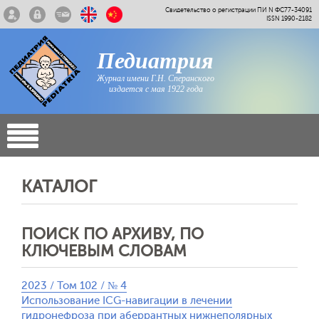
Свидетельство о регистрации ПИ N ФС77-34091
ISSN 1990-2182
Педиатрия
Журнал имени Г.Н. Сперанского
издается с мая 1922 года
КАТАЛОГ
ПОИСК ПО АРХИВУ, ПО
КЛЮЧЕВЫМ СЛОВАМ
2023 / Том 102 / № 4
Использование ICG-навигации в лечении
гидронефроза при аберрантных нижнеполярных