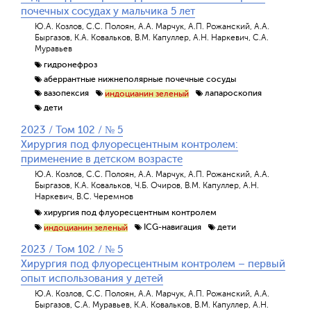
почечных сосудах у мальчика 5 лет
Ю.А. Козлов, С.С. Полоян, А.А. Марчук, А.П. Рожанский, А.А.
Быргазов, К.А. Ковальков, В.М. Капуллер, А.Н. Наркевич, С.А.
Муравьев
гидронефроз
аберрантные нижнеполярные почечные сосуды
вазопексия
лапароскопия
индоцианин зеленый
дети
2023 / Том 102 / № 5
Хирургия под флуоресцентным контролем:
применение в детском возрасте
Ю.А. Козлов, С.С. Полоян, А.А. Марчук, А.П. Рожанский, А.А.
Быргазов, К.А. Ковальков, Ч.Б. Очиров, В.М. Капуллер, А.Н.
Наркевич, В.С. Черемнов
хирургия под флуоресцентным контролем
ICG-навигация
дети
индоцианин зеленый
2023 / Том 102 / № 5
Хирургия под флуоресцентным контролем – первый
опыт использования у детей
Ю.А. Козлов, С.С. Полоян, А.А. Марчук, А.П. Рожанский, А.А.
Быргазов, С.А. Муравьев, К.А. Ковальков, В.М. Капуллер, А.Н.