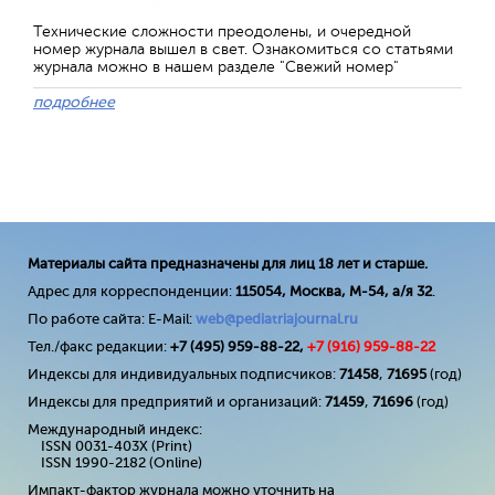
Технические сложности преодолены, и очередной
номер журнала вышел в свет. Ознакомиться со статьями
журнала можно в нашем разделе "Свежий номер"
подробнее
Материалы сайта предназначены для лиц 18 лет и старше.
Адрес для корреспонденции:
115054, Москва, М-54, а/я 32
.
По работе сайта: E-Mail:
web@pediatriajournal.ru
Тел./факс редакции:
+7 (495) 959-88-22,
+7 (
916
) 959-88-22
Индексы для индивидуальных подписчиков:
71458
,
71695
(год)
Индексы для предприятий и организаций:
71459
,
71696
(год)
Международный индекс:
ISSN 0031-403X (Print)
ISSN 1990-2182 (Online)
Импакт-фактор журнала можно уточнить на