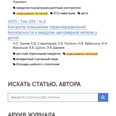
Наркевич
хирургия под флуоресцентным контролем
ICG-навигация
дети
индоцианин зеленый
2025 / Том 104 / № 6
Алгоритм повышения периоперационной
безопасности в хирургии щитовидной железы у
детей
Н.С. Грачев, К.Д. Старокорова, А.В. Лопатин, Н.В. Бабаскина, И.Н.
Ворожцов, В.В. Щукин, Э.В. Дзалаев
детская тиреоидная хирургия
индоцианин зеленый
возвратный гортанный нерв
блокада шейного сплетения
ИСКАТЬ СТАТЬЮ, АВТОРА
АРХИВ ЖУРНАЛА