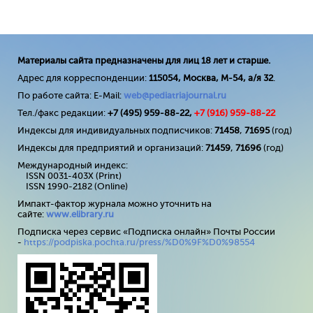
Материалы сайта предназначены для лиц 18 лет и старше.
Адрес для корреспонденции:
115054, Москва, М-54, а/я 32
.
По работе сайта: E-Mail:
web@pediatriajournal.ru
Тел./факс редакции:
+7 (495) 959-88-22,
+7 (
916
) 959-88-22
Индексы для индивидуальных подписчиков:
71458
,
71695
(год)
Индексы для предприятий и организаций:
71459
,
71696
(год)
Международный индекс:
ISSN 0031-403X (Print)
ISSN 1990-2182 (Online)
Импакт-фактор журнала можно уточнить на
сайте:
www
.
elibrary
.
ru
Подписка через сервис «Подписка онлайн» Почты России
-
https://podpiska.pochta.ru/press/%D0%9F%D0%98554