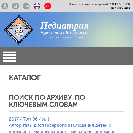
Свидетельство о регистрации ПИ N ФС77-34091
ISSN 1990-2182
Педиатрия
Журнал имени Г.Н. Сперанского
издается с мая 1922 года
КАТАЛОГ
ПОИСК ПО АРХИВУ, ПО
КЛЮЧЕВЫМ СЛОВАМ
2017 / Том 96 / № 1
Алгоритмы диспансерного наблюдения детей с
врожденными инфекционными заболеваниями в