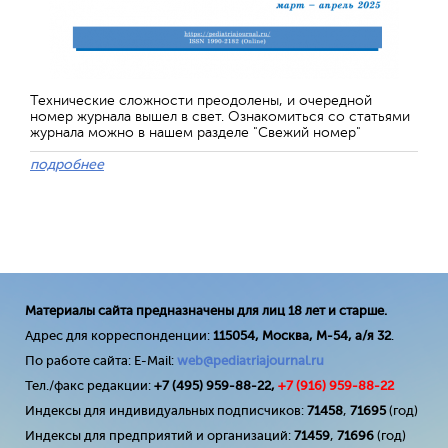
Технические сложности преодолены, и очередной
номер журнала вышел в свет. Ознакомиться со статьями
журнала можно в нашем разделе "Свежий номер"
подробнее
Материалы сайта предназначены для лиц 18 лет и старше.
Адрес для корреспонденции:
115054, Москва, М-54, а/я 32
.
По работе сайта: E-Mail:
web@pediatriajournal.ru
Тел./факс редакции:
+7 (495) 959-88-22,
+7 (
916
) 959-88-22
Индексы для индивидуальных подписчиков:
71458
,
71695
(год)
Индексы для предприятий и организаций:
71459
,
71696
(год)