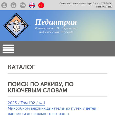
Свидетельство о регистрации ПИ N ФС77-34091
ISSN 1990-2182
Педиатрия
Журнал имени Г.Н. Сперанского
издается с мая 1922 года
КАТАЛОГ
ПОИСК ПО АРХИВУ, ПО
КЛЮЧЕВЫМ СЛОВАМ
2023 / Том 102 / № 1
Микробиом верхних дыхательных путей у детей
раннего и дошкольного возраста