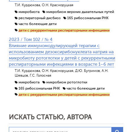
Т.И. Курдюкова, О.Н. Красноруцкая
микробиота
микробиом верхних дыхательных путей
респираторный дисбиоз
16S рибосомальная РНК
часто болеющие дети
дети с рекуррентными респираторными инфекциями
2023 / Том 102 / № 4
Влияние иммуномодулирующей терапии с
использованием дезоксирибонуклеата натрия на
микробиоту ротоглотки у детей c рекуррентными
респираторными инфекциями в возрасте 1–6 лет
Т.И. Курдюкова, О.Н. Красноруцкая, Д.Ю. Бугримов, А.Н.
Шевцов, Г.С. Голосная
микробиота
микробиом ротоглотки
16S рибосомальная РНК
часто болеющие дети
дети с рекуррентными респираторными инфекциями
ИСКАТЬ СТАТЬЮ, АВТОРА