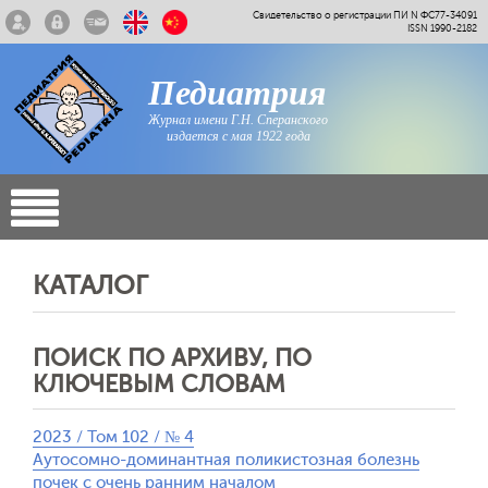
Свидетельство о регистрации ПИ N ФС77-34091
ISSN 1990-2182
Педиатрия
Журнал имени Г.Н. Сперанского
издается с мая 1922 года
КАТАЛОГ
ПОИСК ПО АРХИВУ, ПО
КЛЮЧЕВЫМ СЛОВАМ
2023 / Том 102 / № 4
Аутосомно-доминантная поликистозная болезнь
почек с очень ранним началом