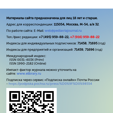
Материалы сайта предназначены для лиц 18 лет и старше.
Адрес для корреспонденции:
115054, Москва, М-54, а/я 32
.
По работе сайта: E-Mail:
web@pediatriajournal.ru
Тел./факс редакции:
+7 (495) 959-88-22,
+7 (
916
) 959-88-22
Индексы для индивидуальных подписчиков:
71458
,
71695
(год)
Индексы для предприятий и организаций:
71459
,
71696
(год)
Международный индекс:
ISSN 0031-403X (Print)
ISSN 1990-2182 (Online)
Импакт-фактор журнала можно уточнить на
сайте:
www
.
elibrary
.
ru
Подписка через сервис «Подписка онлайн» Почты России
-
https://podpiska.pochta.ru/press/%D0%9F%D0%98554