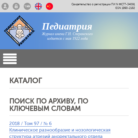
Свидетельство о регистрации ПИ N ФС77-34091
ISSN 1990-2182
Педиатрия
Журнал имени Г.Н. Сперанского
издается с мая 1922 года
КАТАЛОГ
ПОИСК ПО АРХИВУ, ПО
КЛЮЧЕВЫМ СЛОВАМ
2018 / Том 97 / № 6
Клиническое разнообразие и нозологическая
структура атрезий аноректального отдела