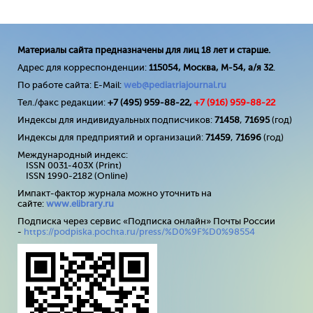
Материалы сайта предназначены для лиц 18 лет и старше.
Адрес для корреспонденции:
115054, Москва, М-54, а/я 32
.
По работе сайта: E-Mail:
web@pediatriajournal.ru
Тел./факс редакции:
+7 (495) 959-88-22,
+7 (
916
) 959-88-22
Индексы для индивидуальных подписчиков:
71458
,
71695
(год)
Индексы для предприятий и организаций:
71459
,
71696
(год)
Международный индекс:
ISSN 0031-403X (Print)
ISSN 1990-2182 (Online)
Импакт-фактор журнала можно уточнить на
сайте:
www
.
elibrary
.
ru
Подписка через сервис «Подписка онлайн» Почты России
-
https://podpiska.pochta.ru/press/%D0%9F%D0%98554