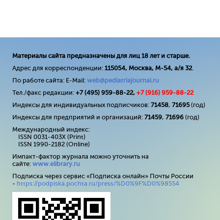
Материалы сайта предназначены для лиц 18 лет и старше.
Адрес для корреспонденции:
115054, Москва, М-54, а/я 32
.
По работе сайта: E-Mail:
web@pediatriajournal.ru
Тел./факс редакции:
+7 (495) 959-88-22,
+7 (
916
) 959-88-22
Индексы для индивидуальных подписчиков:
71458
,
71695
(год)
Индексы для предприятий и организаций:
71459
,
71696
(год)
Международный индекс:
ISSN 0031-403X (Print)
ISSN 1990-2182 (Online)
Импакт-фактор журнала можно уточнить на
сайте:
www
.
elibrary
.
ru
Подписка через сервис «Подписка онлайн» Почты России
-
https://podpiska.pochta.ru/press/%D0%9F%D0%98554