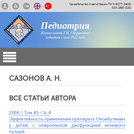
Свидетельство о регистрации ПИ N ФС77-34091
ISSN 1990-2182
Педиатрия
Журнал имени Г.Н. Сперанского
издается с мая 1922 года
САЗОНОВ А. Н.
ВСЕ СТАТЬИ АВТОРА
2006 / Том 85 / № 4
Эффективность применения препарата Оксибутинин
у детей с нейрогенной дисфункцией мочевого
пузыря