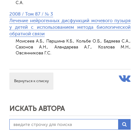
С.А.
2008 / Том 87 / № 3
Лечение нейрогенных дисфункций мочевого пузыря
у детей с использованием метода биологической
обратной связи
Моисеев А.Б., Паршина К.Б., Кольбе О.Б., Бадяева С.А.,
Сазонов А.Н., Аландарева А.Г., Козлова М.Н.,
Овсянникова Г.С.
Вернуться к списку
ИСКАТЬ АВТОРА