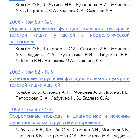
Кольбе О.Б., Лабутина Н.В., Кузнецова Н.И., Моисеев
А.Б., Детросова С.А., Бадяева С.А., Сазонов А.Н.
2006 / Том 85 / № 5
Оценка нарушений функции мочевого пузыря и
толстой кишки у детей с нефрологической
патологией
Кольбе О.Б., Петросова С.А., Сазонов А.Н., Моисеев
А.Б., Бадяева С.А., Кузнецова Н.И., Лабутина Н.В.,
Лебедев В.Н., Новикова М.А., Паршина К.Б.
2003 / Том 82 / № 6
Сочетанные нарушения функции мочевого пузыря и
толстой кишки у детей
Кольбе О. Б., Сазонов А. Н., Моисеев А. Б., Ларина Л. Е.,
Петросова С. А., Лабутина Н. В., Бадяева С. А.
2007 / Том 86 / № 6
Современные подходы к диагностике и лечению
функциональных нарушений опорожения
Лабутина Н.В., Кольбе О.Б., Сазонов А.Н., Моисеев А.Б.,
Паршина К.Б., Петросова С.А., Новикова М.А., Бадяева