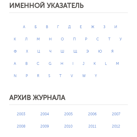
ИМЕННОЙ УКАЗАТЕЛЬ
А
Б
В
Г
Д
Е
Ж
З
И
К
Л
М
Н
О
П
Р
С
Т
У
Ф
Х
Ц
Ч
Ш
Щ
Э
Ю
Я
A
B
C
G
H
I
J
K
L
M
N
P
R
S
T
V
W
Y
АРХИВ ЖУРНАЛА
2003
2004
2005
2006
2007
2008
2009
2010
2011
2012