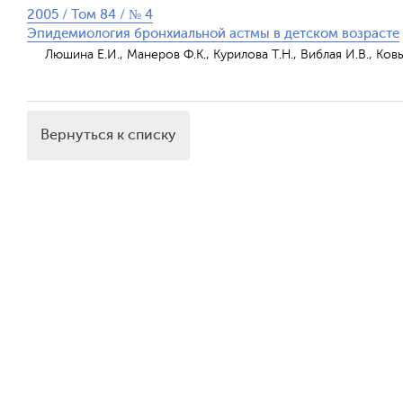
2005 / Том 84 / № 4
Эпидемиология бронхиальной астмы в детском возрасте
Люшина Е.И., Манеров Ф.К., Курилова Т.Н., Виблая И.В., Ков
Вернуться к списку