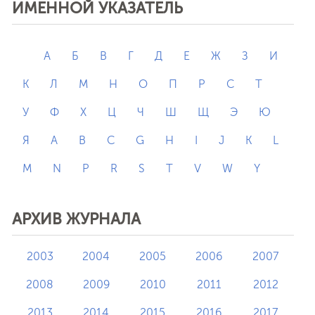
ИМЕННОЙ УКАЗАТЕЛЬ
А
Б
В
Г
Д
Е
Ж
З
И
К
Л
М
Н
О
П
Р
С
Т
У
Ф
Х
Ц
Ч
Ш
Щ
Э
Ю
Я
A
B
C
G
H
I
J
K
L
M
N
P
R
S
T
V
W
Y
АРХИВ ЖУРНАЛА
2003
2004
2005
2006
2007
2008
2009
2010
2011
2012
2013
2014
2015
2016
2017