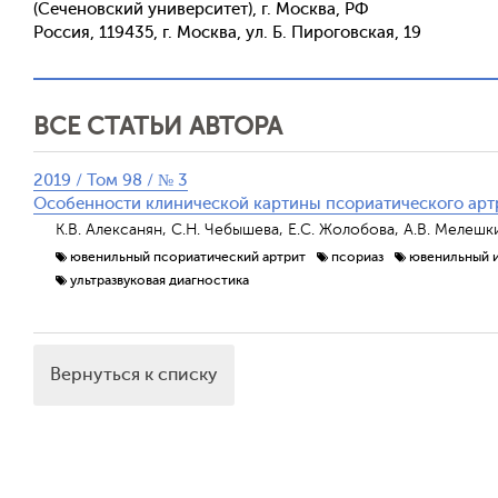
(Сеченовский университет), г. Москва, РФ
Россия, 119435, г. Москва, ул. Б. Пироговская, 19
ВСЕ СТАТЬИ АВТОРА
2019 / Том 98 / № 3
Особенности клинической картины псориатического артр
К.В. Алексанян, С.Н. Чебышева, Е.С. Жолобова, А.В. Мелешк
ювенильный псориатический артрит
псориаз
ювенильный и
ультразвуковая диагностика
Вернуться к списку