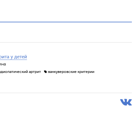
ита у детей
ина
диопатический артрит
ванкуверовские критерии