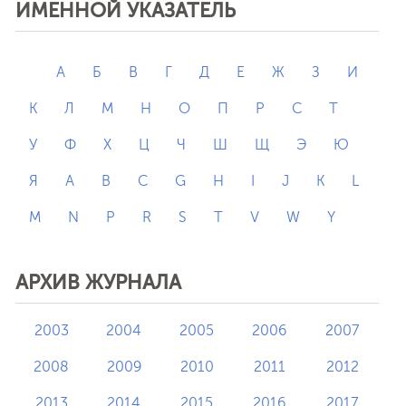
ИМЕННОЙ УКАЗАТЕЛЬ
А
Б
В
Г
Д
Е
Ж
З
И
К
Л
М
Н
О
П
Р
С
Т
У
Ф
Х
Ц
Ч
Ш
Щ
Э
Ю
Я
A
B
C
G
H
I
J
K
L
M
N
P
R
S
T
V
W
Y
АРХИВ ЖУРНАЛА
2003
2004
2005
2006
2007
2008
2009
2010
2011
2012
2013
2014
2015
2016
2017